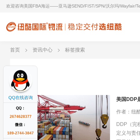
欢迎咨询美国FBA海运——亚马逊SEND/FIST/SPN/沃尔玛/Wayfair/
首页
资讯中心
标签搜索
DDU
QQ在线咨询
美国DDP
QQ：
作者：纽
2674628377
DDP（完
微信：
定义与责
189-2744-3847