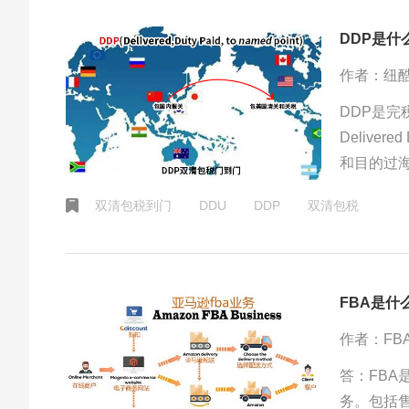
DDP是什
作者：纽
DDP是
Delive
和目的过
主要讲的
双清包税到门
DDU
DDP
双清包税
边，给予
FBA是什
作者：FB
答：FBA是
务。包括