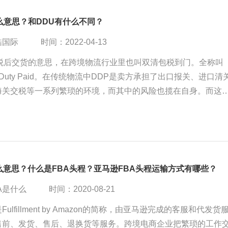
么意思？和DDU有什么不同？
酷国际
时间：2022-04-13
完税后交货的意思，在跨境物流行业里也叫双清包税到门。全称叫
red Duty Paid。在传统物流中DDP是卖方承担了出口报关、进口清
海关交税等一系列繁琐的环境，而其中的风险也揽在自身。而这
在跨境电商物流里，DDP由货代提供，其中大部分风险在货代那
卖家更多的方便性。
么意思？什么是FBA头程？亚马逊FBA头程运输方式有哪些？
A是什么
时间：2020-08-21
Fulfillment by Amazon的简称，由亚马逊完成的客服和代发货
售前、发货、售后、退换货等服务。跨境电商企业把繁琐的工作