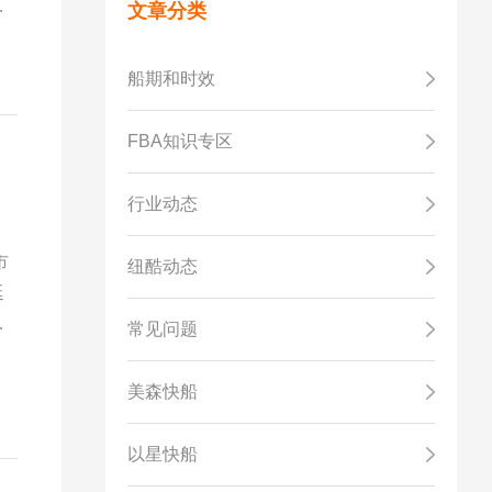
买
文章分类
务
跨
船期和时效
FBA知识专区
行业动态
市
纽酷动态
延
好
常见问题
美森快船
以星快船