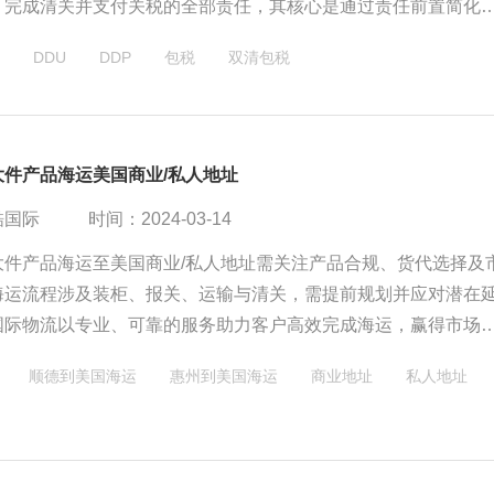
、完成清关并支付关税的全部责任，其核心是通过责任前置简化
将物流风险与税务成本转移至卖方。而"双清包税"更侧重物流服
DDU
DDP
包税
双清包税
一站式清关服务，实质是代理执行DDP条款的实操模式，尤其在
常用于高关税或流程复杂的场景。
大件产品海运美国商业/私人地址
酷国际
时间：2024-03-14
大件产品海运至美国商业/私人地址需关注产品合规、货代选择及
海运流程涉及装柜、报关、运输与清关，需提前规划并应对潜在
国际物流以专业、可靠的服务助力客户高效完成海运，赢得市场
顺德到美国海运
惠州到美国海运
商业地址
私人地址