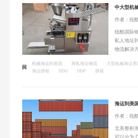
作者：纽
纽酷国际
私人地址
物流解决
机械海运到美国
商私地址物流
大型机械海运美
海运拼箱
DDU
DDP
拼箱
海运到美
作者：纽
北美整柜
可以分为 DDP\DDU\FOB\CIF等方式；根据柜子交付可以分为门到门、门到