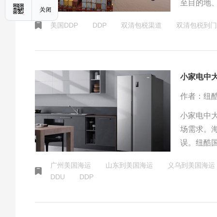
至目的地
方流程，
美国DDP
DDP
双清包税渠道
双清包税到门
商提供的
境电商中
小家电中
作者：纽
小家电中
场需求。
误。纽酷
评。
广州美国海运
山东到美国海运
义乌到美国海运
DDU
DDP