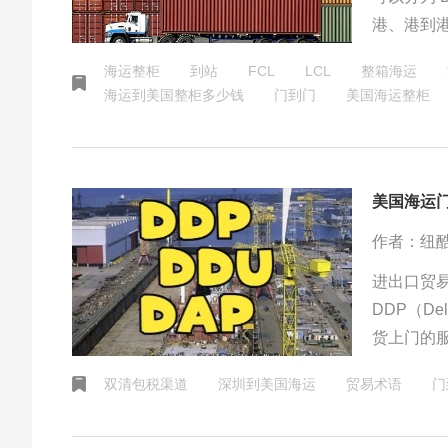
港、港到
统外贸出
海运整柜
到站
FCL
LCL
整箱海运
传统整箱
海运到美国整柜多少钱
门到门
美国海运整柜
美国海运
作者：纽
进出口贸易
DDP（De
货上门的
等都派送
双清包税渠道
深圳到美国海运
贸易术语
门