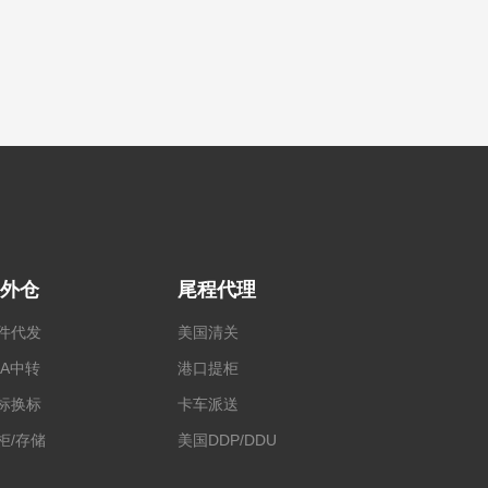
外仓
尾程代理
件代发
美国清关
BA中转
港口提柜
标换标
卡车派送
柜/存储
美国DDP/DDU