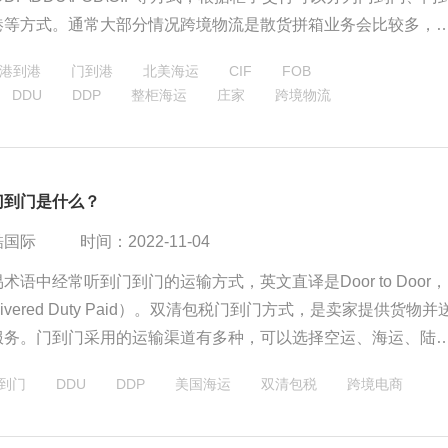
港等方式。通常大部分情况跨境物流是散货拼箱业务会比较多，
口整箱比较常见。跨境物流是拼箱门到门、站到门方式比较常用
港到港
门到港
北美海运
CIF
FOB
海运是门到门、门到港或者港到港都会有。
DDU
DDP
整柜海运
庄家
跨境物流
门到门是什么？
酷国际
时间：2022-11-04
术语中经常听到门到门的运输方式，英文直译是Door to Door，
livered Duty Paid）。双清包税门到门方式，是卖家提供货物并
服务。门到门采用的运输渠道有多种，可以选择空运、海运、陆
到世界各国目的地。
到门
DDU
DDP
美国海运
双清包税
跨境电商