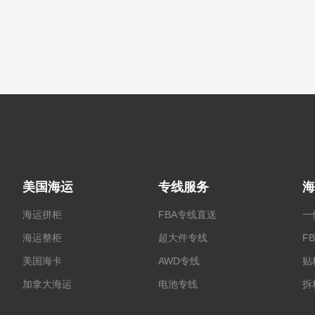
美国海运
专线服务
海
海运拼柜
FBA专线直送
一
海运整柜
超大件专线
F
美国海卡
AWD专线
贴
加拿大海运
电池专线
拆