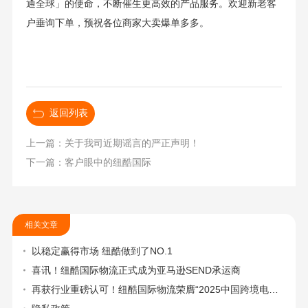
通全球」的使命，不断催生更高效的产品服务。欢迎新老客
户垂询下单，预祝各位商家大卖爆单多多。
返回列表
上一篇：关于我司近期谣言的严正声明！
下一篇：客户眼中的纽酷国际
相关文章
以稳定赢得市场 纽酷做到了NO.1
喜讯！纽酷国际物流正式成为亚马逊SEND承运商
再获行业重磅认可！纽酷国际物流荣膺“2025中国跨境电商物流头程物流标杆企业奖”