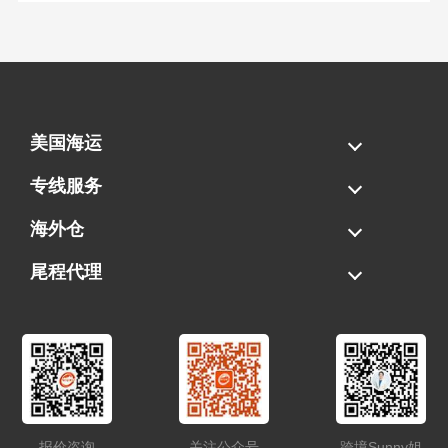
美国海运
海运拼柜
海运整柜
美国海卡
加拿大海运
专线服务
FBA专线直送
超大件专线
AWD专线
电池专线
海外仓
一件代发
FBA中转
贴标换标
拆柜/存储
尾程代理
美国清关
港口提柜
卡车派送
美国DDP/DDU
报价咨询
关注公众号
跨境Sunny姐