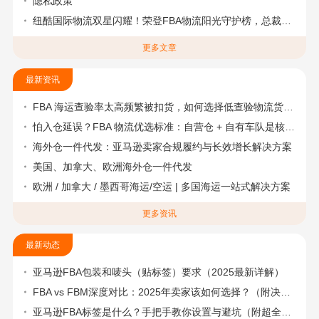
隐私政策
纽酷国际物流双星闪耀！荣登FBA物流阳光守护榜，总裁彭祖花摘得跨境物流“大航海家”桂冠
更多文章
最新资讯
FBA 海运查验率太高频繁被扣货，如何选择低查验物流货代？
怕入仓延误？FBA 物流优选标准：自营仓 + 自有车队是核心硬指标
海外仓一件代发：亚马逊卖家合规履约与长效增长解决方案
美国、加拿大、欧洲海外仓一件代发
欧洲 / 加拿大 / 墨西哥海运/空运 | 多国海运一站式解决方案
更多资讯
最新动态
亚马逊FBA包装和唛头（贴标签）要求（2025最新详解）
FBA vs FBM深度对比：2025年卖家该如何选择？（附决策流程图）
亚马逊FBA标签是什么？手把手教你设置与避坑（附超全指南）