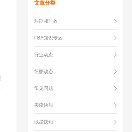
法
文章分类
对
到
船期和时效
FBA知识专区
行业动态
出
纽酷动态
重
、
常见问题
美森快船
以星快船