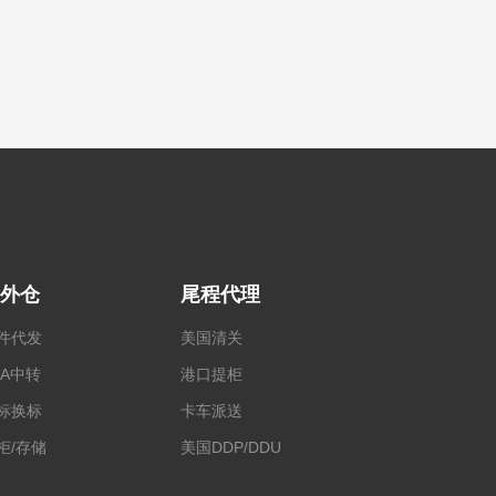
外仓
尾程代理
件代发
美国清关
BA中转
港口提柜
标换标
卡车派送
柜/存储
美国DDP/DDU