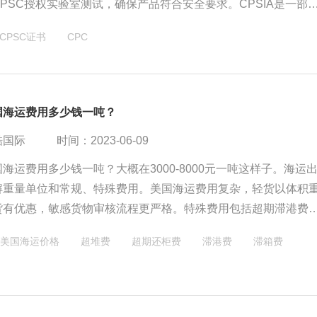
PSC授权实验室测试，确保产品符合安全要求。CPSIA是一部
产品质量标准和需要测试认证的范围。CPC和CPSC认证是针
CPSC证书
CPC
，而CPSIA是整体的消费品安全改革。获得这些认证对于出口
对儿童的产品非常重要，确保产品质量和消费者权益。
国海运费用多少钱一吨？
酷国际
时间：2023-06-09
海运费用多少钱一吨？大概在3000-8000元一吨这样子。海运
解重量单位和常规、特殊费用。美国海运费用复杂，轻货以体积
货有优惠，敏感货物审核流程更严格。特殊费用包括超期滞港费
超时费等。注意特殊附加费用和意外费用。
美国海运价格
超堆费
超期还柜费
滞港费
滞箱费