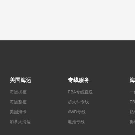
美国海运
专线服务
海
海运拼柜
FBA专线直送
一
海运整柜
超大件专线
F
美国海卡
AWD专线
贴
加拿大海运
电池专线
拆