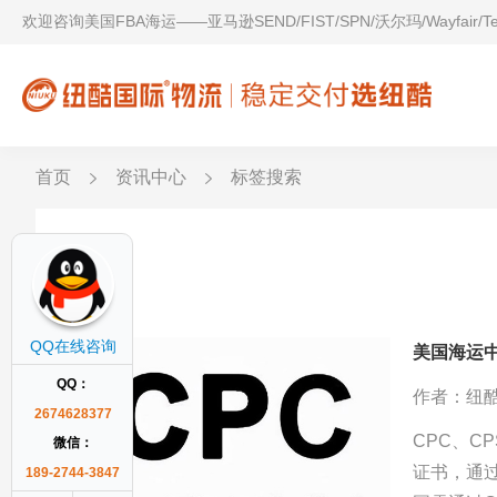
欢迎咨询美国FBA海运——亚马逊SEND/FIST/SPN/沃尔玛/Wayfair/
首页
资讯中心
标签搜索
CPC
QQ在线咨询
美国海运中
QQ：
作者：纽
2674628377
CPC、C
微信：
证书，通过
189-2744-3847