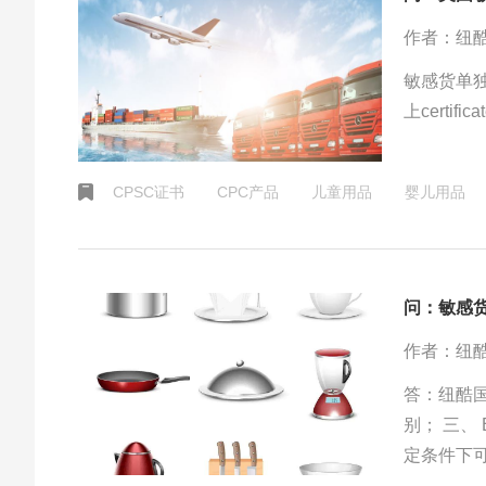
作者：纽
敏感货单
上cert
CPSC证书
CPC产品
儿童用品
婴儿用品
问：敏感
作者：纽
答：纽酷
别； 三、 EPA产品； 四、 玩具类； 五、 蓝牙类；敏感货根据敏感程度在一
定条件下
或者业务