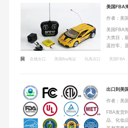
美国FB
作者：美国
美国FB
大类目，
遥控车、
到美国fb
合规出口
美国fba海运
玩具出口
美国FBA
出口到美国
作者：美
FBA发
品、化妆