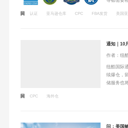
等都需要
认证：FC
认证
亚马逊仓库
CPC
FBA发货
美国亚
认证、MET
认证
通知｜10
作者：纽
纽酷国际
续爆仓，
储服务也将
耐心等待
CPC
海外仓
问：美国