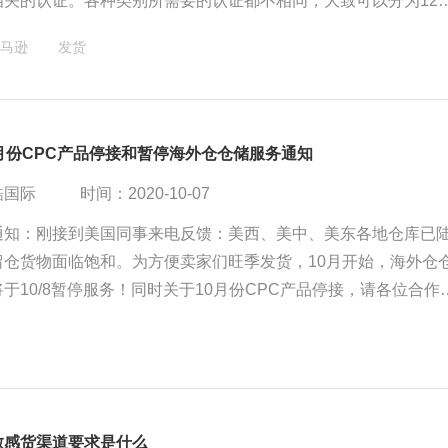
相关的认证。各种类别所需要的认证都不相同，大致可以分为12
C认证、FDA检测报告、ETL认证、DOT认证、UL认证、cTUVu
马逊
发货
认证、EPA认证、Energy Star 能源之星认证、DOE认证、CE
月份CPC产品停接和暂停海外仓仓储服务通知
酷国际
时间：2020-10-07
通知：刚接到美国同事来电反馈：美西、美中、美东各地仓库已
留仓货物面临饱和。为方便卖家们旺季发货，10月开始，海外仓
于10/8暂停服务！同时关于10月份CPC产品停接，请各位合作
后续开放通知。
敏感货渠道要求是什么