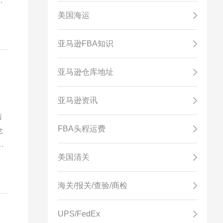
类
s
美国海运
C
亚马逊FBA知识
亚马逊仓库地址
亚马逊资讯
陆
FBA头程运费
仓
商
美国清关
海关/报关/查验/商检
UPS/FedEx