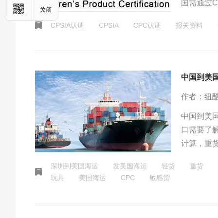
国需通过C
规，规定了
CPSIA认证
CPSIA
CPC认证
报关资料
儿童产品的
美国并针
中国到美
作者：纽
中国到美国
口需要了
计算，重
返空费、
深圳到美国海运
发美国海运
轻货
重货
玩具
美国海运
CPC
敏感货