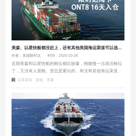
美森、以星快船都没赶上，还有其他美国海运渠道可以选吗？
作者：美国限时达
时间：2020-10-26
近期美森和以星快船的舱位都比较爆，稍微慢一点就没舱位
了，又没有人退舱。货总是要出的，有没有其他海运渠道的
解决方案呢？纽酷国际还有一种替代方案——美国限时达。
以星渠道
渠道
美森