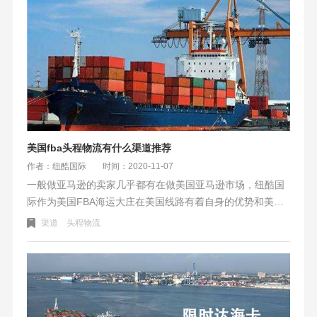
美国fba头程物流有什么渠道推荐
作者：纽酷国际
时间：2020-11-07
一般做亚马逊的卖家几乎都有在做美国亚马逊市场，纽酷国
际作为美国FBA海运大庄在美国线路有着自身的优势和美国
那边有丰富的资源。在同行之中，特别是美国尾程卡车派送
渠道
头程物流
做的出类拔萃。