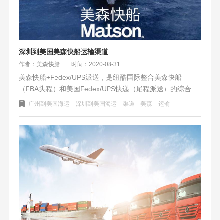
深圳到美国美森快船运输渠道
作者：美森快船
时间：2020-08-31
美森快船+Fedex/UPS派送，是纽酷国际整合美森快船
（FBA头程​）和美国Fedex/UPS快递（尾程派送）的综合物
流运输服务渠道。具有时效快，船期稳，性价比高的特点。
广州到美国海运
深圳到美国海运
渠道
美森
运输
从上海开船到美国长滩，时效8-10天提取，然后安排美国本
地快递（Fedex/UPS）派送到美国全境FBA仓库.