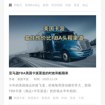
美森轮船、以星航运、长荣海运等。都是时效比较快的美国
开船日
美国fba海运
船期
双清包税
时效
渠道
海运
海运航线，时效一般在15-40天之间，具体看派送的FBA仓库
地址远近来衡量。
亚马逊FBA美国卡派渠道的时效和船期表
作者：美国卡派
时间：2020-11-24
今年的美国海运价格飞涨，价格每周变动都非常大，美国
FBA卡派（海运+卡车派送）的价格从半年前的
500+元/CBM，涨到了700元/CBM（不包税渠道）。对比
美国卡派
美国海卡
船期表
船期
时效
渠道
卡派
FBA空运翻倍的价格，美国卡派40%的涨幅也让亚马逊卖家