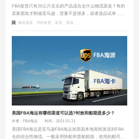
FBA发货只有20公斤左右的产品适合走什么物流渠道？有的
卖家朋友才刚做亚马逊，货量不是很多，或者选品试单，以
少量发货到FBA仓库为主。可能开始的时候以国际快递渠道
物流渠道
FBA发货
发货
渠道
为主，而达到一定的量以后又觉得发国际快递FEDEX、UPS
等物流费用有点贵了。那么就会考虑选择其他的物流渠道
了。
美国FBA海运有哪些渠道可以选?时效和船期是多少？
作者：FBA海运
时间：2021-01-21
美国FBA海运是亚马逊FBA海运加美国本地尾程派送到FBA
仓的综合性物流。一般采用快船和普船航线，使用的船司有