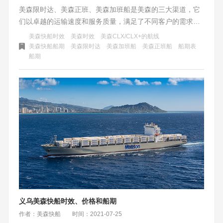
美森限时达、美森正班、美森加班船是美森的三大渠道，它
们以卓越的运输速度和服务质量，满足了不同客户的需求。
无论是紧急货物的快速运输，还是常规货物的稳定递送，美
美森快船时效
美森时效
美森CLX/CLX+的航线
森轮船公司都凭借其可靠的船期表和高效的物流服务，成为
美森快船船期
美森限时达
美森加班船
美森正班船
船期表
船期
了业界的佼佼者。
义乌美森快船时效、价格和船期
作者：美森快船
时间：2021-07-25