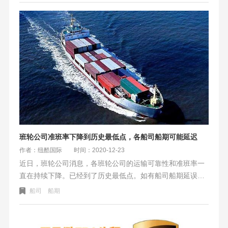
止。收满后自动匹配到EMC 2.3号开船那水。
班轮公司准班率下降到历史最低点，各船司船期可能延迟
作者：纽酷国际
时间：2020-12-23
近日，班轮公司消息，各班轮公司的运输可靠性和准班率一
直在持续下降。已经到了历史最低点。如有船司船期延误在
情理之中。著名还是咨询公司Sea-Intelligence称，托运人不
船司
船期
应期望短期内会有所改善。