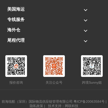
美国海运
海运拼柜
海运整柜
美国海卡
加拿大海运
专线服务
FBA专线直送
超大件专线
AWD专线
电池专线
海外仓
一件代发
FBA中转
贴标换标
拆柜/存储
尾程代理
美国清关
港口提柜
卡车派送
美国DDP/DDU
报价咨询
关注公众号
跨境Sunny姐
前海纽酷（深圳）国际物流供应链管理有限公司
粤ICP备20063584号
|
隐私政策
|
技术支持：网联科技