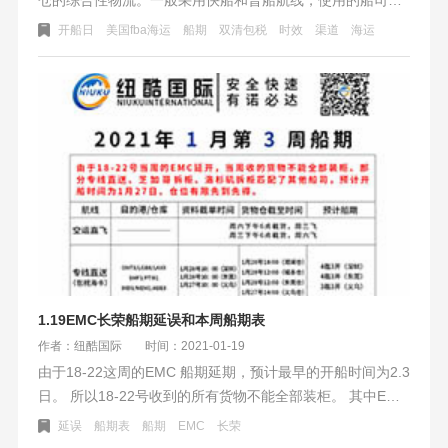
美森轮船、以星航运、长荣海运等。都是时效比较快的美国
开船日
美国fba海运
船期
双清包税
时效
渠道
海运
海运航线，时效一般在15-40天之间，具体看派送的FBA仓库
地址远近来衡量。
1.19EMC长荣船期延误和本周船期表
作者：纽酷国际
时间：2021-01-19
由于18-22这周的EMC 船期延期，预计最早的开船时间为2.3
日。 所以18-22号收到的所有货物不能全部装柜。 其中EMC
洛杉矶拆柜，芝加哥拆柜，专线直送会匹配其他船司，预计
延误
船期表
船期
EMC
长荣
开船时间为1月27日。 但是仓位有限，先到先得，收满即