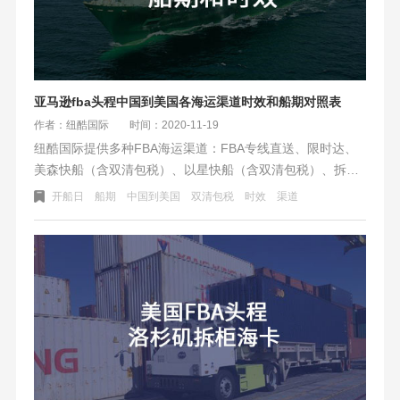
亚马逊fba头程中国到美国各海运渠道时效和船期对照表
作者：纽酷国际
时间：2020-11-19
纽酷国际提供多种FBA海运渠道：FBA专线直送、限时达、
美森快船（含双清包税）、以星快船（含双清包税）、拆柜
海卡（洛杉矶海卡,芝加哥海卡,纽约海卡）、双清包税海派、
开船日
船期
中国到美国
双清包税
时效
渠道
EMC拆柜海卡（含双清包税）。下面是各种FBA海运渠道的
本周船期对照表：