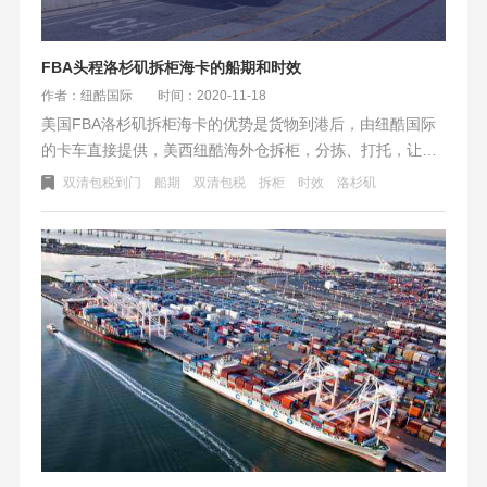
FBA头程洛杉矶拆柜海卡的船期和时效
作者：纽酷国际
时间：2020-11-18
美国FBA洛杉矶拆柜海卡的优势是货物到港后，由纽酷国际
的卡车直接提供，美西纽酷海外仓拆柜，分拣、打托，让再
由我们自己的卡车派送入仓。不需要等快递上门收件，
双清包税到门
船期
双清包税
拆柜
时效
洛杉矶
UPS/FEDEX 人手不足、爆仓跟尾端派送无关。有些快船的
客户到港后第二天提柜、拆柜，第三天就入仓（美西FBA
仓）了，POD当天回传。