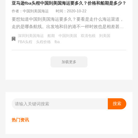
亚马逊fba头程中国到美国海运要多久？价格和船期是多少？
作者：中国到美国海运
时间：2020-10-22
要想知道中国到美国海运要多久？要看是走什么海运渠道，
走的是哪条航线。出发地和目的港不一样时效也是相差甚远
的。而亚马逊fba头程海运时效跟传统国际海运的时效也有一
深圳到美国海运
船期
中国到美国
双清包税
到美国
定的区别，比如传统国际海运是指出发地到目的港的海上航
FBA头程
头程价格
fba
行时间，而亚马逊fba头程的海运时效是指开船后，直到美国
fba入仓为止的时间。
加载更多
热门资讯