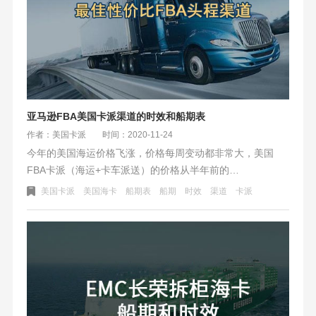
亚马逊FBA美国卡派渠道的时效和船期表
作者：美国卡派
时间：2020-11-24
今年的美国海运价格飞涨，价格每周变动都非常大，美国
FBA卡派（海运+卡车派送）的价格从半年前的
500+元/CBM，涨到了700元/CBM（不包税渠道）。对比
美国卡派
美国海卡
船期表
船期
时效
渠道
卡派
FBA空运翻倍的价格，美国卡派40%的涨幅也让亚马逊卖家
不堪重负。