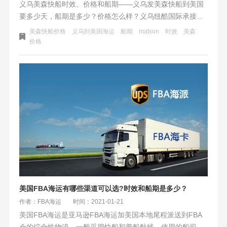
义乌美森快船时效、价格和船期——义乌发美森快船到美国
要多少天，船期是多少？价格怎么样？义乌纽酷国际承接华
东地区到美国亚马逊仓库的美森快船海卡、海派服务。价格
美森快船价格
义乌到美国海运
船期
matson
时效
美森
优良、服务好、时效快、安全性高。有时效需求的跨境电商
价格
企业非常有保障。
美国FBA海运有哪些渠道可以选?时效和船期是多少？
作者：FBA海运
时间：2021-01-21
美国FBA海运是亚马逊FBA海运加美国本地尾程派送到FBA
仓的综合性物流。一般采用快船和普船航线，使用的船司有