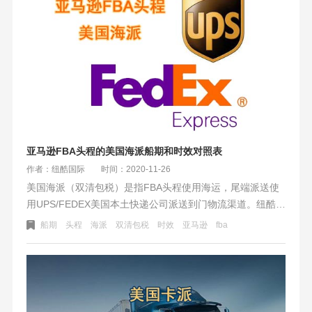
亚马逊FBA头程的美国海派船期和时效对照表
作者：纽酷国际
时间：2020-11-26
美国海派（双清包税）是指FBA头程使用海运，尾端派送使
用UPS/FEDEX美国本土快递公司派送到门物流渠道。纽酷国
际美国海派（包税）渠道具有方便、快捷、性价比高等特点
船期
头程
海派
双清包税
时效
亚马逊
fba
深得同行和客户的认可。我们有美国本土企业级UPS、
FEDEX打单账户，享受最优化的美国快递派送价格，于同行
对比有着明显的优势。