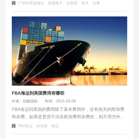
FBA海卡渠道按海运头程前端分有三种不同的船司，美森快
广州到美国海运
美国海卡
到美国
海卡
运费
船、以星快船、长荣快船。时效和运费都不一样，其中美森
最高、以星次之、长荣随后。
​FBA海运到美国费用有哪些
作者：纽酷国际
时间：2021-03-08
FBA海运到美国的费用除了基本费用外，还有相关的附加费
和杂费。如果是普货不涉及附加费和杂费的，则不用另外支
付额外的费用。一般业务员也会根据FBA海运的资料进行完
​FBA海运
到美国
海运
整的报价，费用都会明细罗列出来。