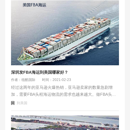
深圳发FBA海运到美国哪家好？
作者：纽酷国际
时间：2021-02-23
经过这两年的亚马逊火爆热销，亚马逊卖家的数量急剧增
加，需要FBA头程海运物流的需求也越来越大。做FBA头程
物流的货代也越来越多，选择合适靠谱的FBA海运货代也是
到美国
头疼的问题。深圳发FBA海运到美国到底哪家货代好呢？