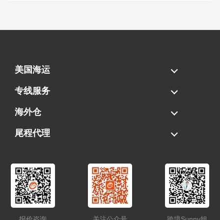
美国海运
海运拼柜
海运整柜
美国海卡
加拿大海运
专线服务
FBA专线直送
超大件专线
AWD专线
电池专线
海外仓
一件代发
FBA中转
贴标换标
拆柜/存储
尾程代理
美国清关
港口提柜
卡车派送
美国DDP/DDU
报价咨询
关注公众号
跨境Sunny姐