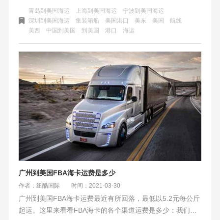
物从国内发到美国，会从哪些港口进到美国？虽然美国主要
青岛到美国海运
上海到美国海运
宁波到美国海运
港口有48个，比如纽约港、芝加哥港、洛杉矶港、西雅图
深圳到美国海运
集装箱船
美国港口
美东
美国
航线
美西
中国到美国
到美国
港口
海运
港、新泽西港等，但亚马逊海运到美国的进入的港口却比较
少，主要就几个。
广州到美国FBA海卡运费是多少
作者：纽酷国际
时间：2021-03-30
广州到美国FBA海卡运费最近有所回落，最低以5.2元每公斤
起运。这里来看看FBA海卡的各个渠道运费是多少：我们的