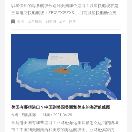
以星快船的每条航线分别到美国哪个港口？以星快船现在是
三条电商快船航线：ZEX\ZX2\ZX3 。目前以星快船舱位充
足，开船相对稳定，作为除美森以外的另一条快船航线，是
美国
以星快船
到美国
ZIM
以星
非常不错的。以星快船有到其他港口吗？比如芝加哥、达拉
斯、纽约那边的港口？
美国有哪些港口？中国到美国美西和美东的海运航线图
作者：纽酷国际
时间：2021-04-29
亚马逊美国有哪些港口？亚马逊海运集装箱怎么运到内陆城
市？中国到美国美西和美东的海运航线图​。亚马逊卖家的货