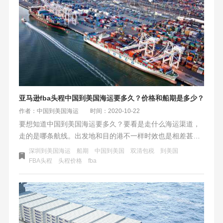
亚马逊fba头程中国到美国海运要多久？价格和船期是多少？
作者：中国到美国海运
时间：2020-10-22
要想知道中国到美国海运要多久？要看是走什么海运渠道，
走的是哪条航线。出发地和目的港不一样时效也是相差甚远
的。而亚马逊fba头程海运时效跟传统国际海运的时效也有一
深圳到美国海运
船期
中国到美国
双清包税
到美国
定的区别，比如传统国际海运是指出发地到目的港的海上航
FBA头程
头程价格
fba
行时间，而亚马逊fba头程的海运时效是指开船后，直到美国
fba入仓为止的时间。