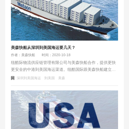
美森快船从深圳到美国海运要几天？
作者：美森快船
时间：2020-10-18
纽酷际物流供应链管理有限公司与美森快船合作，提供更快
更安全的中港到美国海运渠道。纽酷国际跟美森快船建立了
良好的合作关系，基本上有柜子可以装货的哦，不要担心货
深圳到美国海运
到美国
美森
太多，有足够的空间和柜子可以发美森快船哦。离开港口
后，法定期限是：8-10自然日可以到达西部的长滩港(长
滩)，再加上抽取和运送到当地FBA仓库的整个过程，美西3
大仓ONT8\LGB8\LAX9 是15个自然日