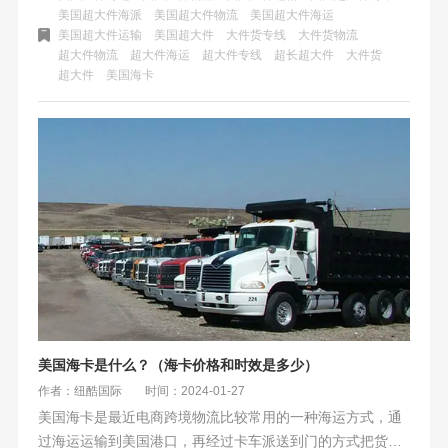
适用于那些产品，比如：商业冰柜、家具、餐车、大型机械
美国超大件海派
美国超大件物流
美国超大件海运
美国超大件运输
美国超大件
大件货专线
大件货物流
等。它可以运输更多更大的货物，不受重量和体积的限制
超大件物流
超大件海运
超大件专线
超长超大件
大件货
超大件
美国海卡
美国海卡是什么？（海卡价格和时效是多少）
作者：纽酷国际
时间：2024-01-27
美国海卡是最近电商跨境物流比较常用的一种海运方式，通
过海运运输到美国港口，再经过卡车派送到门的方式把货物