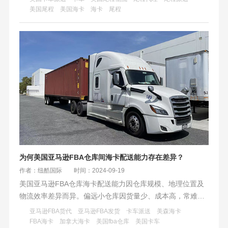
美国尾程
美国海卡
海卡
尾程
为何美国亚马逊FBA仓库间海卡配送能力存在差异？
作者：纽酷国际
时间：2024-09-19
美国亚马逊FBA仓库海卡配送能力因仓库规模、地理位置及
物流效率差异而异。偏远小仓库因货量少、成本高，常难以
支持海卡服务，影响时效。卖家需提前规划，备选多渠道物
亚马逊FBA货代
亚马逊FBA发货
卡车派送
美森海卡
流方案，并与服务商紧密沟通，优化库存管理，以应对不同
FBA海卡
加拿大海卡
美国fba仓库
美国卡车