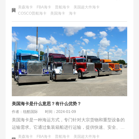
派送到FBA仓库、其他第三方海外仓、商业地址、私人地址
美森海卡
FBA海卡
普船海卡
美国超大件海卡
等地区。美国海卡的优势是提供快速、安全、经济的美国门
COSCO普船海卡
美国海卡
海卡
到门运输服务。美国海卡的整体货运成本低，以美国为例价
格在4元/kg-16元/kg，时效大概在13—45天左右.
美国海卡是什么意思？有什么优势？
作者：纽酷国际
时间：2024-01-09
美国海卡是一种海运方式，专门针对大宗货物和重型设备的
运输需求。它通过集装箱船进行运输，提供快速、安全、经
济的门到门服务。美国海卡流程包括托运、装船、海上运
美森海卡
FBA海卡
普船海卡
美国超大件海卡