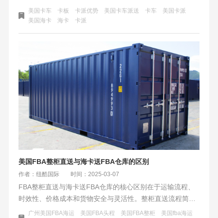
致命伤。破局需物流商资源整合与智能调度，如纽酷保舱保
美国卡车
卡板
卡派优势
美国卡车派送
卡车
美国卡派
柜等，卖家也应多仓分流、数据预判，让物流从成本中心变
美国海卡
海卡
卡派
为增长引擎。
美国FBA整柜直送与海卡送FBA仓库的区别
作者：纽酷国际
时间：2025-03-07
FBA整柜直送与海卡送FBA仓库的核心区别在于运输流程、
时效性、价格成本和货物安全与灵活性。整柜直送流程简
化、时效较短、成本更低、安全性高但灵活性差，适合大宗
广州美国FBA海运
美国FBA头程
美国FBA整柜
美国fba海运