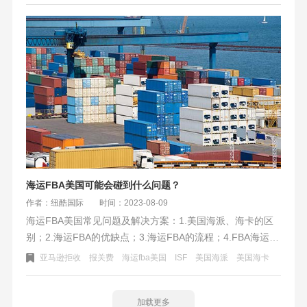
海运FBA美国可能会碰到什么问题？
作者：纽酷国际
时间：2023-08-09
海运FBA美国常见问题及解决方案：1.美国海派、海卡的区
别；2.海运FBA的优缺点；3.海运FBA的流程；4.FBA海运收
费包括港口杂费、海运费、报关费等；5.解决FBA标签问题
亚马逊拒收
报关费
海运fba美国
ISF
美国海派
美国海卡
的方法。在选择物流渠道时需考虑准备时间、货物限制、限
重和限体积等因素，并注意附加费和处理被拒收货物的方
法。选择质量好的包装材料，遵守亚马逊要求，可降低运输
加载更多