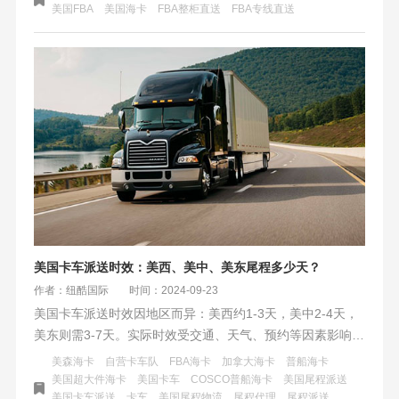
稳定货流；海卡则流程相对复杂、时效较长、费用构成复杂
美国FBA
美国海卡
FBA整柜直送
FBA专线直送
但灵活性强，适合中小批量货物及需分仓配送或调整派送计
划的情况。
美国卡车派送时效：美西、美中、美东尾程多少天？
作者：纽酷国际
时间：2024-09-23
美国卡车派送时效因地区而异：美西约1-3天，美中2-4天，
美东则需3-7天。实际时效受交通、天气、预约等因素影响，
季节性变化及货物特性也需考虑。选择合适的运输公司和灵
美森海卡
自营卡车队
FBA海卡
加拿大海卡
普船海卡
活应对物流动态是关键。
美国超大件海卡
美国卡车
COSCO普船海卡
美国尾程派送
美国卡车派送
卡车
美国尾程物流
尾程代理
尾程派送