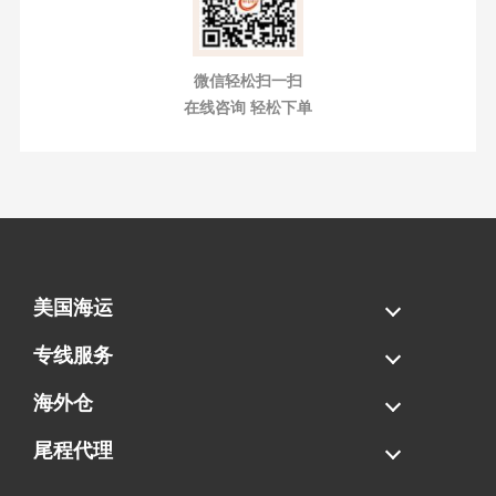
微信轻松扫一扫
在线咨询 轻松下单
美国海运
海运拼柜
海运整柜
美国海卡
加拿大海运
专线服务
FBA专线直送
超大件专线
AWD专线
电池专线
海外仓
一件代发
FBA中转
贴标换标
拆柜/存储
尾程代理
美国清关
港口提柜
卡车派送
美国DDP/DDU