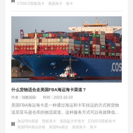
输、卸货和配送等环节，整个过程由专业的物流公司负责。
COSCO普船海卡
美国海卡
海卡
相对于传统的海派运输方式，美国海卡具有运输成本更低、
运输效率更高、更环保等优势。美国海卡的运费根据货物的
体积、重量和目的地等因素计算，而时效则取决于运输距离
和天气等因素。
什么货物适合走美国FBA海运海卡渠道？
作者：纽酷国际
时间：2023-10-20
美国FBA海运海卡是一种通过海运和卡车转运的方式将货物
送至亚马逊仓库的物流渠道。这种服务方式可以有效降低卖
家的物流成本，提高物流效率，为卖家提供更加便捷、安全
海运FBA美国
普船海卡
美国超大件海卡
COSCO普船海卡
的物流解决方案。
美国FBA海运价格
美国fba海运
美国海卡
海卡