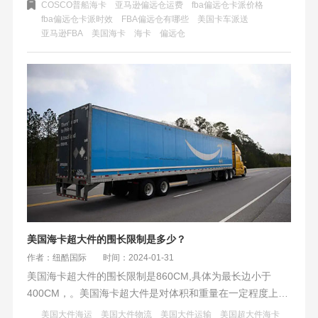
COSCO普船海卡
亚马逊偏远仓运费
fba偏远仓卡派价格
仓库的物流挑战。
fba偏远仓卡派时效
FBA偏远仓有哪些
美国卡车派送
​亚马逊FBA
美国海卡
海卡
偏远仓
美国海卡超大件的围长限制是多少？
作者：纽酷国际
时间：2024-01-31
美国海卡超大件的围长限制是860CM,具体为最长边小于
400CM，。美国海卡超大件是对体积和重量在一定程度上大
大超过了一般标准货物的海运服务的统称。美国海卡超大件
美国大件海运
美国大件物流
美国大件运输
美国超大件海卡