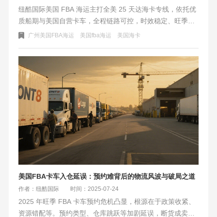
纽酷国际美国 FBA 海运主打全美 25 天达海卡专线，依托优
质船期与美国自营卡车，全程链路可控，时效稳定、旺季保
舱保柜，告别中转延误与甩货风险。同时覆盖美森特快、以
广州美国FBA海运
美国fba海运
美国海卡
星 / EXX / 美中 / 美东海铁联运等全渠道，适配亚马逊卖家从
急货到常态备货的多元需求，全国多网点就近收货，合规低
查验，助力稳定入仓。
美国FBA卡车入仓延误：预约难背后的物流风波与破局之道
作者：纽酷国际
时间：2025-07-24
2025 年旺季 FBA 卡车预约危机凸显，根源在于政策收紧、
资源错配等。预约类型、仓库跳跃等加剧延误，断货成卖家