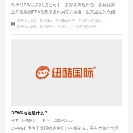
欧洲站FBA头程物流公司中，多家均表现出色，各具优势。
亚马逊欧洲FBA头程服务作为官方渠道，以其全面的仓储、
包装、配送及退货服务，减轻了卖家的物流负担，提高了效
欧洲fba海运
欧洲fba
欧洲fba专线
欧洲fba仓库地址
率与竞争力。此外，空运、海运、卡航及铁运等物流方式也
欧洲fba仓库
欧洲FBA
欧洲站点
亚马逊欧洲站
各有千秋，空运时效快但成本高，海运成本低但时效慢，卡
航和铁运则在时效与成本间取得平衡。选择时，需根据商品
特性、成本预算及市场需求综合考量，以找到最适合的物流
解决方案。
DFW6地址是什么？
作者：纽酷国际
时间：2024-09-05
DFW6仓库位于美国德克萨斯州科佩尔市，享有优越的地理