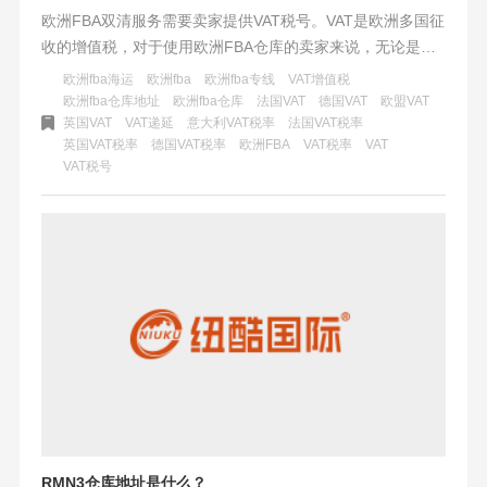
欧洲FBA双清服务需要卖家提供VAT税号。VAT是欧洲多国征
收的增值税，对于使用欧洲FBA仓库的卖家来说，无论是否
为欧盟成员国，都需要注册并提供VAT税号以完成清关和税
欧洲fba海运
欧洲fba
欧洲fba专线
VAT增值税
务申报。即便使用双清服务，卖家仍需缴纳VAT，并需向当
欧洲fba仓库地址
欧洲fba仓库
法国VAT
德国VAT
欧盟VAT
英国VAT
VAT递延
意大利VAT税率
法国VAT税率
地税务机关进行申报，以避免罚款或销售禁令。
英国VAT税率
德国VAT税率
欧洲FBA
VAT税率
VAT
VAT税号
RMN3仓库地址是什么？