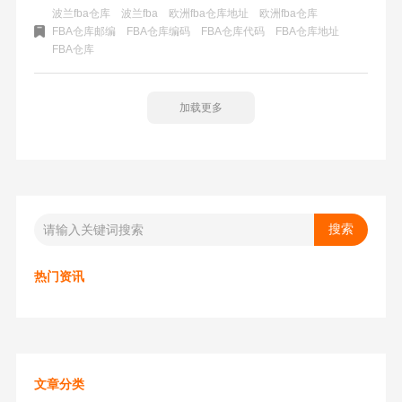
越，位于欧洲中心地带，可以覆盖欧洲多个国家。波兰作为
波兰fba仓库
波兰fba
欧洲fba仓库地址
欧洲fba仓库
欧洲内陆港口国家，拥有发达的陆路、铁路和水路交通网
FBA仓库邮编
FBA仓库编码
FBA仓库代码
FBA仓库地址
FBA仓库
络，使得货物运输更加便捷和高效。波兰作为欧洲市场的重
要环节，利用第三方仓储和物流服务也是卖家们可以选择的
方法，以提高运输效率和服务质量。
加载更多
热门资讯
文章分类