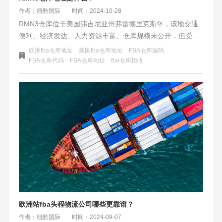
作者：纽酷国际
时间：2024-10-28
RMN3仓库位于美国弗吉尼亚州弗雷德里克斯堡，该地交通
便利、经济发达、人力资源丰富。仓库规模未公开，但受益
于地域优势。弗雷德里克斯堡购物氛围浓厚，居民收入高，
欧洲fba仓库地址
美国fba仓库地址
FBA仓库编码
线上线下购物活跃。周末活动丰富，吸引众多游客，进一步
FBA仓库代码
FBA仓库地址
fba仓库拒收
促进当地经济发展。
欧洲站fba头程物流公司哪些更靠谱？
作者：纽酷国际
时间：2024-09-07