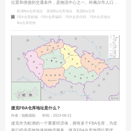
位置和便捷的交通条件，是物流中心之一。科佩尔市人口收
入情况与全州经济紧密相关，购物习惯多样，周末活动丰
欧洲fba仓库地址
美国fba仓库地址
美国fba仓库
富。DFW6仓库利用地域优势，高效响应市场需求，推动当
FBA仓库邮编
FBA仓库编码
FBA仓库代码
FBA仓库地址
fba仓库拒收
地物流产业发展。
捷克FBA仓库地址是什么？
作者：纽酷国际
时间：2023-08-21
捷克作为欧洲的一个重要经济体，拥有多个FBA仓库，为卖
家们提供高效快速的物流服务。捷克FBA仓库地理位置优