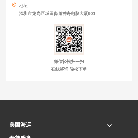
地址
深圳市龙岗区坂田街道神舟电脑大厦901
微信轻松扫一扫
在线咨询 轻松下单
美国海运
海运拼柜
海运整柜
美国海卡
加拿大海运
专线服务