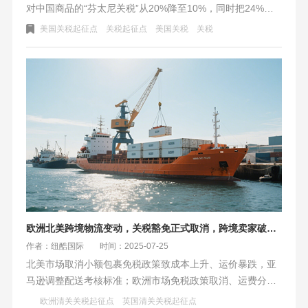
对中国商品的“芬太尼关税”从20%降至10%，同时把24%
的“对等关税”暂停期延长一年。中国也同步停止及暂停了部
美国关税起征点
关税起征点
美国关税
关税
分对美加征关税。此外，美国还延长了部分产品的关税豁
免，并暂停征收中国船舶港口费。此举为跨境物流提供了至
2026年11月的稳定窗口期，但后续政策仍取决于双方的执行
与谈判。
欧洲北美跨境物流变动，关税豁免正式取消，跨境卖家破局方案
作者：纽酷国际
时间：2025-07-25
北美市场取消小额包裹免税政策致成本上升、运价暴跌，亚
马逊调整配送考核标准；欧洲市场免税政策取消、运费分
化，意大利保证金政策松动。面对挑战，北美可高利润品直
欧洲清关关税起征点
英国清关关税起征点