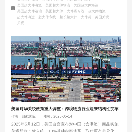
美国超大件海派
美国超大件物流
美国超大件海运
卖家大件出海。
美国超大件运输
美国超大件
大件货专线
超大件物流
超大件海运
超大件专线
超长超大件
大件货
美国关税
关税
美国对华关税政策重大调整：跨境物流行业迎来结构性变革
作者：纽酷国际
时间：2025-05-14
2025年5月12日，美国白宫宣布对中国（含港澳）商品实施
关税新政：建立统一10%基础税率体系，取代原有差异化结