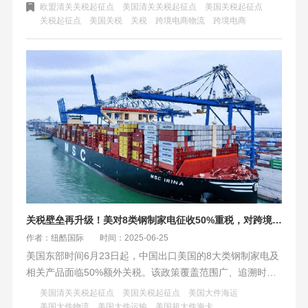
邮、共建仓，欧洲可借退货试点降成本、合作泛欧枢纽。
欧盟清关关税起征点
美国清关关税起征点
美国关税起征点
关税起征点
美国关税
关税
跨境电商物流
跨境电商
关税壁垒再升级！美对8类钢制家电征收50%重税，对跨境电商的影响
作者：纽酷国际
时间：2025-06-25
美国东部时间6月23日起，中国出口美国的8大类钢制家电及
相关产品面临50%额外关税。该政策覆盖范围广、追溯时点
严，但有豁免条款。中国卖家直面成本风暴，需优化供应链
美国清关关税起征点
美国关税起征点
美国大件海运
与物流策略。纽酷国际物流提供专业超大件海运方案，助力
美国大件物流
美国大件运输
美国超大件海卡