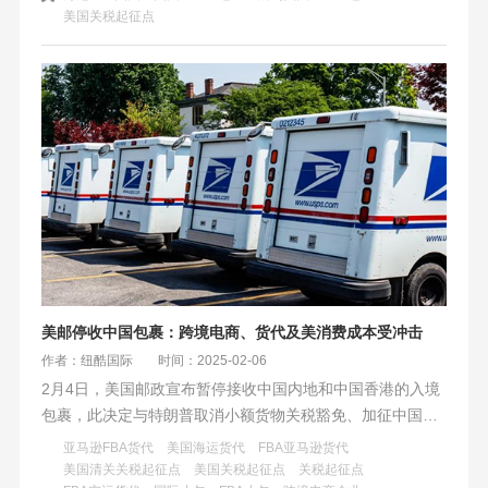
美国关税起征点
盐田定提普船，旺季混合渠道分散风险。
美邮停收中国包裹：跨境电商、货代及美消费成本受冲击
作者：纽酷国际
时间：2025-02-06
2月4日，美国邮政宣布暂停接收中国内地和中国香港的入境
包裹，此决定与特朗普取消小额货物关税豁免、加征中国商
品关税的行政令有关。此举对跨境电商和货代行业造成重大
亚马逊FBA货代
美国海运货代
FBA亚马逊货代
打击，同时推高了美国本土消费成本，对全球贸易格局也产
美国清关关税起征点
美国关税起征点
关税起征点