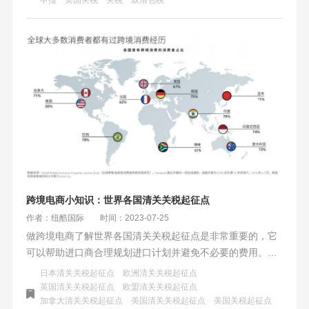
也不能豁免征税。商家需仔细核对规定以降低关税风险。
跨境电商小知识：世界各国清关关税起征点
作者：纽酷国际
时间：2023-07-25
做跨境电商了解世界各国清关关税起征点是非常重要的，它
可以帮助进口商合理规划进口计划并避免不必要的费用。从
北美洲到欧洲、亚洲、大洋洲、拉丁美洲再到非洲，每个国
日本清关关税起征点
欧洲清关关税起征点
家都有自己的起征点标准。本文将为您详细介绍各个地区的
英国清关关税起征点
欧盟清关关税起征点
加拿大清关关税起征点
美国清关关税起征点
美国关税起征点
清关关税起征点，以帮助您在贸易活动中更好地了解和应对