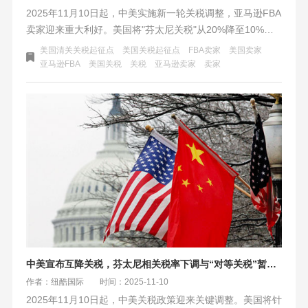
2025年11月10日起，中美实施新一轮关税调整，亚马逊FBA
卖家迎来重大利好。美国将"芬太尼关税"从20%降至10%，
并延长高额"对等关税"暂停期。这一政策直接降低大货卖家
美国清关关税起征点
美国关税起征点
FBA卖家
美国卖家
的海运成本，部分品类关税降幅达93%，为跨境卖家提供至
​亚马逊FBA
美国关税
关税
亚马逊卖家
卖家
2026年11月的成本优化窗口期，卖家可借此调整定价策略抢
占市场份额。
中美宣布互降关税，芬太尼相关税率下调与“对等关税”暂停期延长至2026年
作者：纽酷国际
时间：2025-11-10
2025年11月10日起，中美关税政策迎来关键调整。美国将针