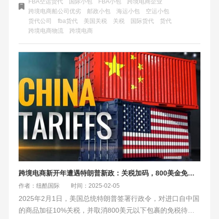
FBA空运货代
国际小包
FBA小包
跨境电商企业
生了深远影响。
跨境电商船公司优劣
邮政小包
海运小包
空运小包
货代公司
fba货代
美国关税
关税
国际货代
货代
跨境电商物流
跨境电商
跨境电商新开年遭遇特朗普新政：关税加码，800美金免税取消
作者：纽酷国际
时间：2025-02-05
2025年2月1日，美国总统特朗普签署行政令，对进口自中国
的商品加征10%关税，并取消800美元以下包裹的免税待