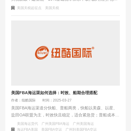
构；敏感商品（如半导体、新能源设备）税率从125%大幅下
美国关税起征点
美国关税
调至34%，并设置90天政策观察期；低值包裹从价税率由
120%降至54%，维持100美元/件定额关税。政策转向规则化
贸易体系，预计将优化机械制造等行业成本，刺激跨境电商
发展，同时倒逼企业强化商品归类合规。建议企业利用窗口
期调整供应链，纽酷国际等物流商已推出专项服务支持关税
策略优化。
美国FBA海运渠如何选择：时效、船期合理搭配
作者：纽酷国际
时间：2025-03-27
美国FBA海运渠道分快船、普船两类，快船以美森、以星、
盐田OA联盟为主，时效快且稳定，适合紧急货；普船成本低
但时效慢，适合大件普货。需综合考虑港口差异、旺季风险
美国海运货代
广州美国FBA海运
广州美国海运
及附加费用，建议高时效选美森，华南货用以星，大货量用
海运FBA美国
美国FBA空运
广州到美国FBA空运