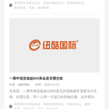
遇，旨在保护美国产业。此举引发国际和国内广泛争议，中
美国清关关税起征点
美国关税起征点
跨境电商企业
国表示将坚决维护国家利益。跨境电商企业和美国消费者将
美国关税
关税
跨境电商
面临成本上升和价格上涨。特朗普还暂停对墨西哥和加拿大
的加税，留出谈判时间。中美贸易关系紧张加剧，全球关注
其影响。
一票申报货值超800美金是否需交税
作者：纽酷国际
时间：2024-11-21
在美国，一票申报货值超过800美元的货物通常需要支付关
税。但需注意，同一人同一天进口的货物总额、合并视为一
票进口的货物总额超过800美元也需交税。此外，特定商品
美国清关关税起征点
美国关税起征点
关税起征点
缴税
如酒精饮料、香烟等有免税限制，而某些特殊情况下的货物
申报
美国关税
关税
双清包税