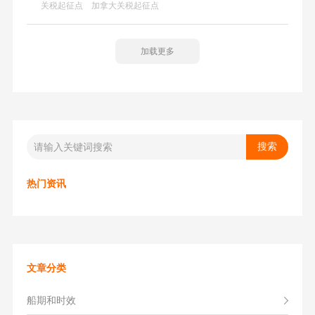
关税起征点
加拿大关税起征点
各国的税收政策，从而更加顺利地进行国际贸易。无论您是
商人、进口商还是普通消费者，这些信息都将对您有所帮
助。
加载更多
热门资讯
文章分类
船期和时效