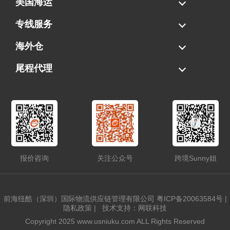
美国海运
海运拼柜
海运整柜
美国海卡
加拿大海运
专线服务
FBA专线直送
超大件专线
AWD专线
电池专线
海外仓
一件代发
FBA中转
贴标换标
拆柜/存储
尾程代理
美国清关
港口提柜
卡车派送
美国DDP/DDU
报价咨询
关注公众号
跨境Sunny姐
前海纽酷（深圳）国际物流供应链管理有限公司
粤ICP备20063584号
|
隐私政策
|
技术支持：网联科技
Copyright 2025 www.usniuku.com ALL Rights Reserved