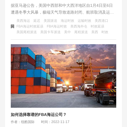
据亚马逊公告，美国中西部和中大西洋地区自1月4日至6日
遭遇冬季大风暴，极端天气导致道路封闭、航班取消及运输
受阻，对亚马逊在该地区的预约服务造成显著影响，入库、
美西海运
延迟
美国派送
海运时效
运输时效
美西港口
出库及末端配送时效预计将出现延迟。请相关卖家和消费者
FBA海运时效延误
FBA海运时效
美西海外仓
时效延误
美国尾程派送
美国卡车派送
美中
尾程派送
美西
时效
知悉并做好相应准备，以应对可能的配送延误情况。
如何选择靠谱的FBA海运公司？
作者：纽酷国际
时间：2022-11-17