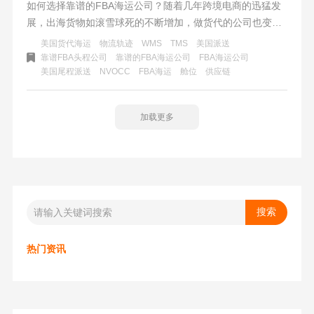
如何选择靠谱的FBA海运公司？随着几年跨境电商的迅猛发
展，出海货物如滚雪球死的不断增加，做货代的公司也变得
多了起来。货代公司专业程度和规模参差不齐，而且互相之
美国货代海运
物流轨迹
WMS
TMS
美国派送
间“卷”的厉害。特别转到2022年货量紧缩，亚马逊库容收紧
靠谱FBA头程公司
靠谱的FBA海运公司
FBA海运公司
美国尾程派送
NVOCC
​FBA海运
舱位
供应链
的情况下变得越演越烈——价格拼到底，没有最低只有更
低。而在各种特价、活动“甜头”的背后又有多少卖家朋友关
心其中的服务，明白其中的“套路”。有位在亚马逊打拼了不
加载更多
久的“老友记”说，物流真是套路不断，出了一个坑又踩进了
下一个坑，直到遇到纽酷国际。我们坐下来杯茶，聊聊如何
选择靠谱的FBA海运公司。
热门资讯