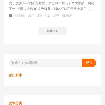
为了改善今年的派送时效，最近UPS做出了做大举措，启动
了一个“最快派送”的提升服务，以此打造高于竞争对手（主
要是美国本地快递FEDEX）的时效。UPS还投入了
尾程派送
USP
派送
时效
尾程
FBA尾程
750,000,000美元的资金，让美国本地派送时效能加快1天送
达目的地。
加载更多
热门资讯
文章分类