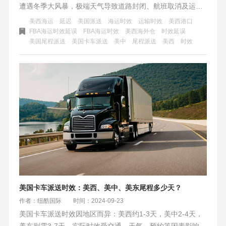
遭遇冬季大风暴，极端天气导致道路封闭、航班取消及运输
受阻，对亚马逊在该地区的预约服务造成显著影响，入库、
美西海运
延迟
美国派送
海运时效
运输时效
美西港口
出库及末端配送时效预计将出现延迟。请相关卖家和消费者
FBA海运时效延误
FBA海运时效
美西海外仓
时效延误
美国尾程派送
美国卡车派送
美中
尾程派送
美西
时效
知悉并做好相应准备，以应对可能的配送延误情况。
美国卡车派送时效：美西、美中、美东尾程多少天？
作者：纽酷国际
时间：2024-09-23
美国卡车派送时效因地区而异：美西约1-3天，美中2-4天，
美东则需3-7天。实际时效受交通、天气、预约等因素影响，