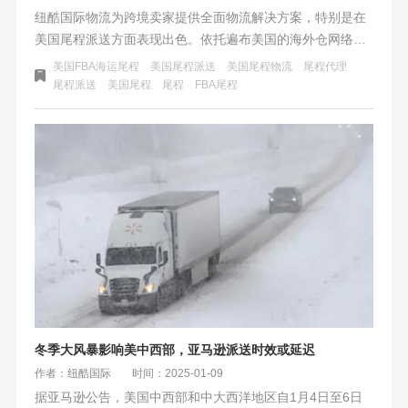
纽酷国际物流为跨境卖家提供全面物流解决方案，特别是在
美国尾程派送方面表现出色。依托遍布美国的海外仓网络，
提供海外仓一件代发、中转及多项增值服务。同时，整合头
美国FBA海运尾程
美国尾程派送
美国尾程物流
尾程代理
程海运、空运与尾程派送资源，实现物流链条无缝对接，助
尾程派送
美国尾程
尾程
FBA尾程
力跨境卖家降低成本、提高效率，赢得市场竞争优势。
冬季大风暴影响美中西部，亚马逊派送时效或延迟
作者：纽酷国际
时间：2025-01-09
据亚马逊公告，美国中西部和中大西洋地区自1月4日至6日