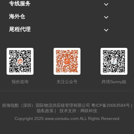
海运拼柜
海运整柜
美国海卡
加拿大海运
专线服务
FBA专线直送
超大件专线
AWD专线
电池专线
海外仓
一件代发
FBA中转
贴标换标
拆柜/存储
尾程代理
美国清关
港口提柜
卡车派送
美国DDP/DDU
报价咨询
关注公众号
跨境Sunny姐
前海纽酷（深圳）国际物流供应链管理有限公司
粤ICP备20063584号
|
隐私政策
|
技术支持：网联科技
Copyright 2025 www.usniuku.com ALL Rights Reserved