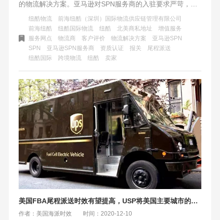
的物流解决方案。亚马逊对SPN服务商的入驻要求严苛，需
要企业具备强大的资质和实力，并经过客户评价的认可。卖
纽酷物流
前海纽酷（深圳）国际物流供应链管理有限公司
家可以通过亚马逊官网或小程序查询物流商是否为SPN服务
前海纽酷
纽酷国际物流
纽酷
北美商私地址
增值服务
服务网点
物流商
客户评价
物流解决方案
亚马逊SPN
商。纽酷国际拥有8年经验和良好的行业声誉，为超过20000
SPN
亚马逊SPN服务商
资质认证
报关
尾程派送
名跨境卖家提供物流、仓储和清关等全链条服务。纽酷国际
纽酷国际
跨境物流
纽酷
卖家
将与亚马逊官方合作，为卖家提供增值服务，并扩大尾程派
送范围覆盖全北美商私地址。
美国FBA尾程派送时效有望提高，USP将美国主要城市的派送缩短1天
作者：美国海派时效
时间：2020-12-10