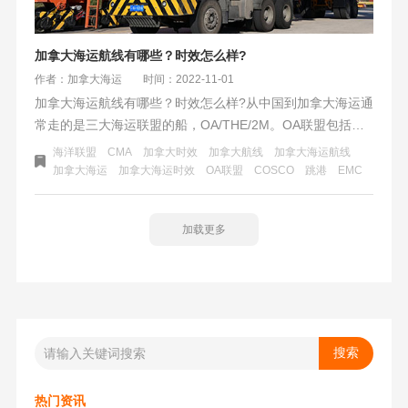
加拿大海运航线有哪些？时效怎么样?
作者：加拿大海运
时间：2022-11-01
加拿大海运航线有哪些？时效怎么样?从中国到加拿大海运通
常走的是三大海运联盟的船，OA/THE/2M。OA联盟包括
COSCO/EMC/CMA/OOCL,THE联盟包括：
海洋联盟
CMA
加拿大时效
加拿大航线
加拿大海运航线
YML/ONE/HMM/HPL,2M联盟包括：MSK/MSC。跨境电商
加拿大海运
加拿大海运时效
OA联盟
COSCO
跳港
EMC
货物出口到加拿大选用的航线一般都是比较短的。这三个联
盟中属OA联盟的船期要短一些，THE和2M紧跟其后，当然
加载更多
价格要相对高一些。
热门资讯