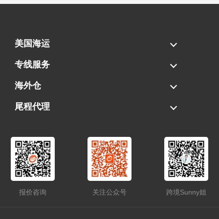
美国海运
海运拼柜
海运整柜
美国海卡
加拿大海运
专线服务
FBA专线直送
超大件专线
AWD专线
电池专线
海外仓
一件代发
FBA中转
贴标换标
拆柜/存储
尾程代理
美国清关
港口提柜
卡车派送
美国DDP/DDU
报价咨询
关注公众号
跨境Sunny姐