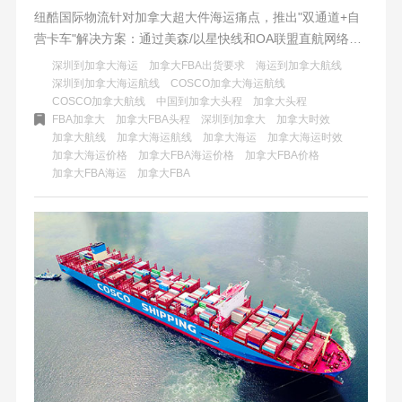
纽酷国际物流针对加拿大超大件海运痛点，推出"双通道+自
营卡车"解决方案：通过美森/以星快线和OA联盟直航网络，
结合智能路径优化与全链路可视化系统，实现全境商业仓/私
深圳到加拿大海运
加拿大FBA出货要求
海运到加拿大航线
人地址直送，规避UPS高额附加费，提供整板直送、平板叉
深圳到加拿大海运航线
COSCO加拿大海运航线
COSCO加拿大航线
中国到加拿大头程
加拿大头程
车服务等透明化服务，将超规物流转化为标准化可控交付。
FBA加拿大
加拿大FBA头程
深圳到加拿大
加拿大时效
加拿大航线
加拿大海运航线
加拿大海运
加拿大海运时效
加拿大海运价格
加拿大FBA海运价格
加拿大FBA价格
加拿大FBA海运
加拿大FBA