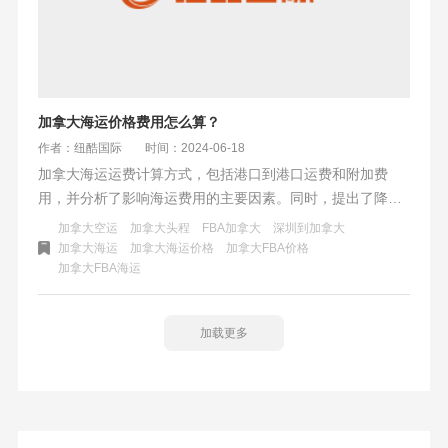
加拿大海运价格费用怎么算？
作者：纽酷国际
时间：2024-06-18
加拿大海运运费计算方式，包括港口到港口运费和附加费
用，并分析了影响海运费用的主要因素。同时，提出了降低
海运物流费用的策略，包括合理规划货物量、选择合适的运
加拿大空运
加拿大头程
FBA加拿大
深圳到加拿大
输方式等，旨在帮助进出口商和物流从业者降低运输成本，
加拿大海运
加拿大海运价格
加拿大FBA价格
加拿大FBA海运
提高业务竞争力。
加载更多