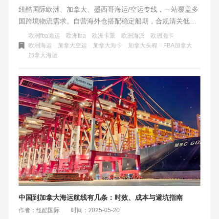
纽酷国际欧洲、加拿大、墨西哥海运/空运专线，一站覆盖多
国跨境物流需求。自营海外仓搭配稳定船期，合规清关低查
验，尾程卡车直达派送，时效稳定不延误。多网点就近收
欧洲fba海运
欧洲fba
欧洲卡派
欧洲海派
欧洲海卡
货，适配多平台卖家备货补货，旺季保舱保柜，为跨境出海
欧洲海运
加拿大空运
加拿大海卡
加拿大头程
FBA加拿大
加拿大海运
保驾护航。
中国到加拿大海运航线有几条：时效、成本与避坑指南
作者：纽酷国际
时间：2025-05-20