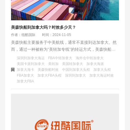
美森快船到加拿大吗？时效多少天？
作者：纽酷国际
时间：2024-11-05
美森快船主要服务于中美航线，通常不直接到达加拿大。然
而，通过一种被称为“美转加专线”的转运方式，美森快船可
以从美国转运至加拿大。这种方式涉及从上海、宁波等地出
深圳到加拿大海运
FBA中转加拿大
海外仓中转加拿大
发的美森快船抵达美国后，再由卡车派送到加拿大的FBA仓
美国卡派到加拿大
美转加
美国转加拿大
加拿大海派
加拿大海卡
美森快船时效
中国到加拿大头程
加拿大头程
库。整体运输时间相对较短，且有一定的赔付保障。虽然美
FBA加拿大
加拿大FBA头程
深圳到加拿大
加拿大海运时效
森快船本身不直接到达加拿大，但通过转运方式，它仍然为
加拿大FBA
加拿大提供了高效、可靠的海运物流服务。