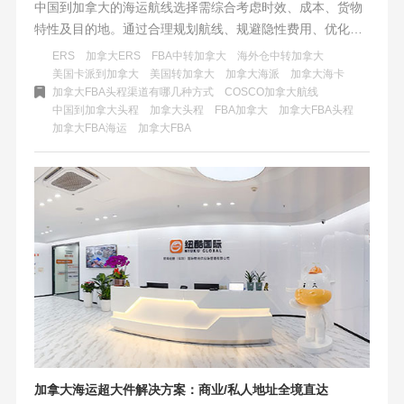
中国到加拿大的海运航线选择需综合考虑时效、成本、货物
特性及目的地。通过合理规划航线、规避隐性费用、优化清
关流程，企业可在保障供应链稳定性的同时，显著降低物流
ERS
加拿大ERS
FBA中转加拿大
海外仓中转加拿大
成本。无论是电商卖家、B端客户还是个人发货，掌握本文
美国卡派到加拿大
美国转加拿大
加拿大海派
加拿大海卡
加拿大FBA头程渠道有哪几种方式
COSCO加拿大航线
策略，即可在跨境物流中占据主动权。
中国到加拿大头程
加拿大头程
FBA加拿大
加拿大FBA头程
加拿大FBA海运
加拿大FBA
加拿大海运超大件解决方案：商业/私人地址全境直达