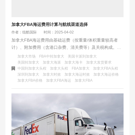
加拿大FBA海运费用计算与航线渠道选择
作者：纽酷国际
时间：2025-04-02
加拿大FBA海运费用由基础运费（按重量/体积重量较高者
计）、附加费用（含港口杂费、清关费等）及关税构成。航
线分直航温哥华（时效25-35天）、美森快船转口（规避塞
加拿大市场
FBA中转加拿大
美国卡派到加拿大
港，25-32天）和多伦多内陆路线（运费低10%-15%）。优
美国转加拿大
加拿大海派
加拿大海卡
加拿大发货要求
中国到加拿大头程
加拿大头程
FBA加拿大
加拿大FBA头程
化建议：控制货物尺寸重量，小批量选拼箱+海卡专线，大货
深圳到加拿大
加拿大时效
加拿大海运时效
加拿大海运价格
选整柜+快船；冬季提前备货，优选双清包税服务商，对比隐
加拿大FBA价格
加拿大FBA海运
加拿大FBA
性费用。