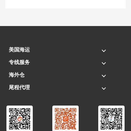
美国海运
海运拼柜
海运整柜
美国海卡
加拿大海运
专线服务
FBA专线直送
超大件专线
AWD专线
电池专线
海外仓
一件代发
FBA中转
贴标换标
拆柜/存储
尾程代理
美国清关
港口提柜
卡车派送
美国DDP/DDU