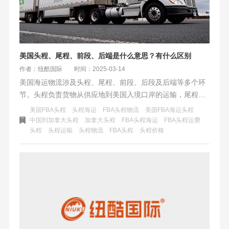
美国头程、尾程、前段、后端是什么意思？有什么区别
作者：纽酷国际
时间：2025-03-14
美国海运物流涉及头程、尾程、前段、后段及后端等多个环
节。头程负责货物从供应地到美国入境口岸的运输，尾程则
负责从入境口岸到最终用户的配送。前段是头程的前期准
美国FBA头程
头程海运
FBA头程物流
美国FBA海运头程
备，后段可能涉及尾程后的相关服务。后端则提供海运物流
中国到加拿大头程
加拿大头程
FBA头程海运
FBA头程运费
头程
头程运输
头程物流
FBA头程
头程价格
的支持性服务和系统。各环节相互关联，共同构成跨境物流
完整生态。