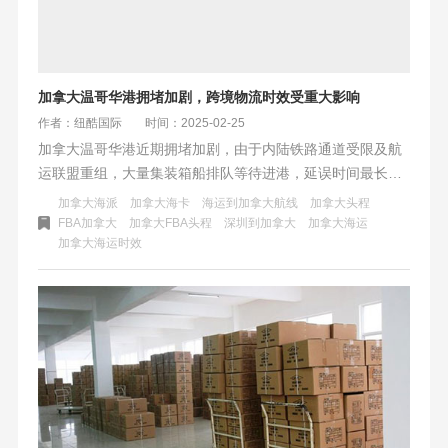
加拿大温哥华港拥堵加剧，跨境物流时效受重大影响
作者：纽酷国际
时间：2025-02-25
加拿大温哥华港近期拥堵加剧，由于内陆铁路通道受限及航
运联盟重组，大量集装箱船排队等待进港，延误时间最长可
达16天。温哥华GCT Delta和DP World centerterm码头利用
加拿大海派
加拿大海卡
海运到加拿大航线
加拿大头程
率高，泊位等待时间长，影响跨境物流时效，给依赖该港口
FBA加拿大
加拿大FBA头程
深圳到加拿大
加拿大海运
加拿大海运时效
的中转和运输企业带来严峻挑战。