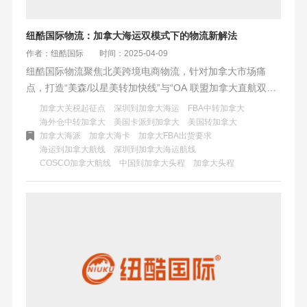
纽酷国际物流：加拿大海运双模式下的物流新解法
作者：纽酷国际
时间：2025-04-09
纽酷国际物流聚焦北美跨境电商物流，针对加拿大市场痛
点，打造“美森/以星美转加快线”与“OA 联盟加拿大直航双模
式”。前者保障时效，如美森快船配合陆运整体 18 - 22 天
加拿大关税起征点
深圳到加拿大海运
FBA中转加拿大
达；后者凸显成本优势，ERS 模式成本和稳定控制优选。还
海外仓中转加拿大
美国卡派到加拿大
美国转加拿大
加拿大海派
加拿大海卡
加拿大FBA出货要求
通过模式组合与自研系统，实现“时效 - 成本”平衡。
海运到加拿大航线
深圳到加拿大海运航线
COSCO加拿大航线
中国到加拿大头程
加拿大头程