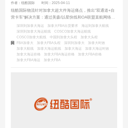
作者：纽酷国际
时间：2025-04-11
纽酷国际物流针对加拿大超大件海运痛点，推出"双通道+自
营卡车"解决方案：通过美森/以星快线和OA联盟直航网络，
结合智能路径优化与全链路可视化系统，实现全境商业仓/私
深圳到加拿大海运
加拿大FBA出货要求
海运到加拿大航线
人地址直送，规避UPS高额附加费，提供整板直送、平板叉
深圳到加拿大海运航线
COSCO加拿大海运航线
COSCO加拿大航线
中国到加拿大头程
加拿大头程
车服务等透明化服务，将超规物流转化为标准化可控交付。
FBA加拿大
加拿大FBA头程
深圳到加拿大
加拿大时效
加拿大航线
加拿大海运航线
加拿大海运
加拿大海运时效
加拿大海运价格
加拿大FBA海运价格
加拿大FBA价格
加拿大FBA海运
加拿大FBA