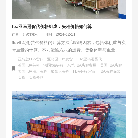
fba亚马逊货代价格组成：头程价格如何算
作者：纽酷国际
时间：2024-12-11
fba亚马逊货代价格的计算方法和影响因素，包括体积重与实
际重量的计算、不同运输方式的运费、货物体积与重量、发
货地、附加服务和特殊情况等。通过优化包装、选择合适的
亚马逊FBA货代
亚马逊FBA发货
FBA亚马逊货代
运输方式、与货代公司协商和提前规划等方法，可以降低物
英国FBA头程
法国fba头程
东莞FBA头程费用
美国FBA头程
美国FBA海运头程
加拿大头程
FBA头程运输
FBA头程保险
流成本。建议卖家仔细比较不同货代公司的价格和服务质
头程
头程价格
量，密切关注亚马逊物流费用调整，以取得更大的成功。