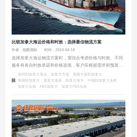
比较加拿大海运价格和时效：选择最佳物流方案
作者：纽酷国际
时间：2024-04-16
选择加拿大海运物流方案时，需综合考虑价格与时效。不同
服务有各自时效承诺和价格选项，客户应根据需求和预算选
择。注意潜在延误风险和赔偿政策，特别是冬季塞港和拥堵
深圳到加拿大海运
加拿大市场
美国卡派到加拿大
时。确保物流方案满足企业运营需求，选择最佳方案是关
美国转加拿大
加拿大海派
加拿大海卡
中国到加拿大头程
加拿大头程
FBA加拿大
加拿大FBA头程
键。