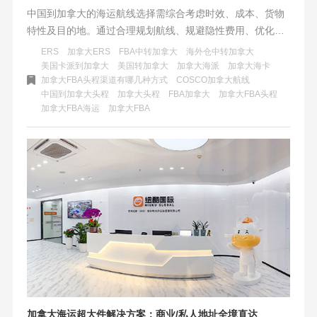
中国到加拿大的海运航线选择需综合考虑时效、成本、货物
特性及目的地。通过合理规划航线、规避隐性费用、优化清
关流程，企业可在保障供应链稳定性的同时，显著降低物流
ERS
加拿大ERS
FBA中转加拿大
海外仓中转加拿大
成本。无论是电商卖家、B端客户还是个人发货，掌握本文
美国卡派到加拿大
美国转加拿大
加拿大海派
加拿大海卡
加拿大FBA头程渠道有哪几种方式
COSCO加拿大航线
策略，即可在跨境物流中占据主动权。
中国到加拿大头程
加拿大头程
FBA加拿大
加拿大FBA头程
加拿大FBA海运
加拿大FBA
加拿大海运超大件解决方案：商业/私人地址全境直达