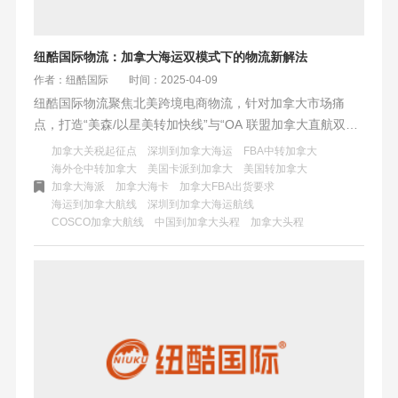
纽酷国际物流：加拿大海运双模式下的物流新解法
作者：纽酷国际
时间：2025-04-09
纽酷国际物流聚焦北美跨境电商物流，针对加拿大市场痛
点，打造“美森/以星美转加快线”与“OA 联盟加拿大直航双模
式”。前者保障时效，如美森快船配合陆运整体 18 - 22 天
加拿大关税起征点
深圳到加拿大海运
FBA中转加拿大
达；后者凸显成本优势，ERS 模式成本和稳定控制优选。还
海外仓中转加拿大
美国卡派到加拿大
美国转加拿大
加拿大海派
加拿大海卡
加拿大FBA出货要求
通过模式组合与自研系统，实现“时效 - 成本”平衡。
海运到加拿大航线
深圳到加拿大海运航线
COSCO加拿大航线
中国到加拿大头程
加拿大头程