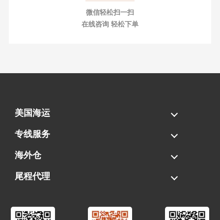
微信轻松扫一扫
在线咨询 轻松下单
美国海运
海运拼柜
海运整柜
美国海卡
加拿大海运
专线服务
FBA专线直送
超大件专线
AWD专线
电池专线
海外仓
一件代发
FBA中转
贴标换标
拆柜/存储
尾程代理
美国清关
港口提柜
卡车派送
美国DDP/DDU