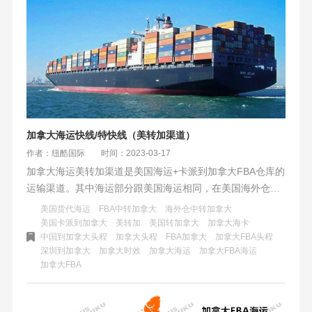
加拿大海运快线/特快线（美转加渠道）
作者：纽酷国际
时间：2023-03-17
加拿大海运美转加渠道是美国海运+卡派到加拿大FBA仓库的
运输渠道。其中海运部分跟美国海运相同，在美国海外仓拆
柜、分拣、打托后由卡车派送到加拿大各大FBA仓库，其中
美国货代海运
FBA中转加拿大
海外仓中转加拿大
增加了一次清关动作——美国边境到加拿大进口的清关流
美国卡派到加拿大
美转加
美国转加拿大
加拿大海卡
中国到加拿大头程
加拿大头程
FBA加拿大
加拿大FBA头程
程。货物经过两次清关后进入到加拿大市场，海关查验风险
深圳到加拿大
加拿大时效
加拿大海运
加拿大FBA海运
会有所增加。不过搭配美森快船和其他快船，时效更快、更
加拿大FBA
有保障。