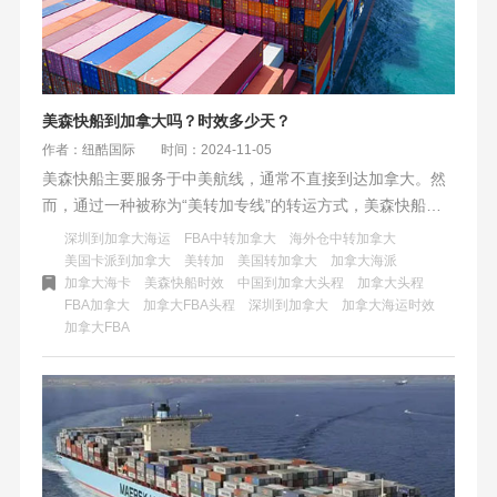
美森快船到加拿大吗？时效多少天？
作者：纽酷国际
时间：2024-11-05
美森快船主要服务于中美航线，通常不直接到达加拿大。然
而，通过一种被称为“美转加专线”的转运方式，美森快船可
以从美国转运至加拿大。这种方式涉及从上海、宁波等地出
深圳到加拿大海运
FBA中转加拿大
海外仓中转加拿大
发的美森快船抵达美国后，再由卡车派送到加拿大的FBA仓
美国卡派到加拿大
美转加
美国转加拿大
加拿大海派
加拿大海卡
美森快船时效
中国到加拿大头程
加拿大头程
库。整体运输时间相对较短，且有一定的赔付保障。虽然美
FBA加拿大
加拿大FBA头程
深圳到加拿大
加拿大海运时效
森快船本身不直接到达加拿大，但通过转运方式，它仍然为
加拿大FBA
加拿大提供了高效、可靠的海运物流服务。