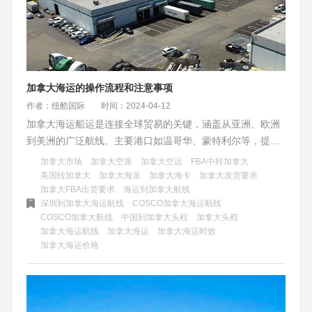
加拿大海运的操作流程和注意事项
作者：纽酷国际
时间：2024-04-12
加拿大海运船运是连接全球贸易的关键，涵盖从亚洲、欧洲
到美洲的广泛航线。主要港口如温哥华、蒙特利尔等，提供
多样化的货物运输服务，包括散货和集装箱。纽酷国际物流
加拿大市场
加拿大空派
加拿大空运
FBA中转加拿大
的海运服务以高效、安全和成本优势为特点，专业团队确保
美国转加拿大
加拿大海派
加拿大海卡
加拿大发货要求
加拿大FBA出货要求
海运到加拿大航线
货物顺利到达，满足日益增长的家具市场需求。
深圳到加拿大海运航线
COSCO加拿大海运航线
COSCO加拿大航线
中国到加拿大头程
加拿大头程
加拿大海运航线
加拿大海运
加拿大海运时效
加拿大海运价格