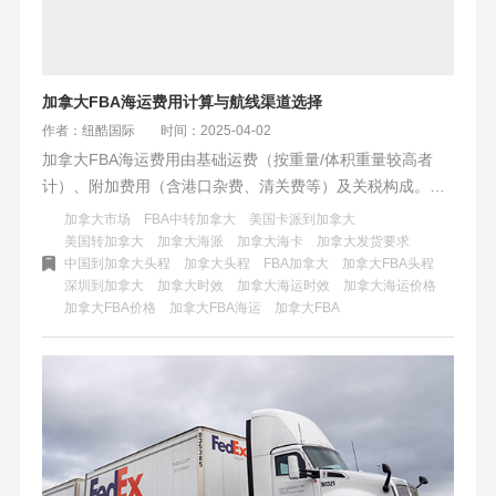
加拿大FBA海运费用计算与航线渠道选择
作者：纽酷国际
时间：2025-04-02
加拿大FBA海运费用由基础运费（按重量/体积重量较高者
计）、附加费用（含港口杂费、清关费等）及关税构成。航
线分直航温哥华（时效25-35天）、美森快船转口（规避塞
加拿大市场
FBA中转加拿大
美国卡派到加拿大
港，25-32天）和多伦多内陆路线（运费低10%-15%）。优
美国转加拿大
加拿大海派
加拿大海卡
加拿大发货要求
中国到加拿大头程
加拿大头程
FBA加拿大
加拿大FBA头程
化建议：控制货物尺寸重量，小批量选拼箱+海卡专线，大货
深圳到加拿大
加拿大时效
加拿大海运时效
加拿大海运价格
选整柜+快船；冬季提前备货，优选双清包税服务商，对比隐
加拿大FBA价格
加拿大FBA海运
加拿大FBA
性费用。