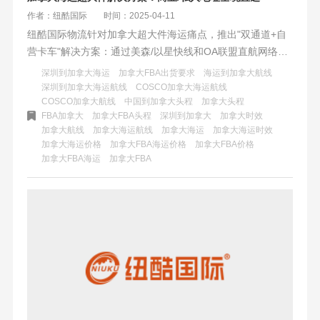
作者：纽酷国际
时间：2025-04-11
纽酷国际物流针对加拿大超大件海运痛点，推出"双通道+自
营卡车"解决方案：通过美森/以星快线和OA联盟直航网络，
结合智能路径优化与全链路可视化系统，实现全境商业仓/私
深圳到加拿大海运
加拿大FBA出货要求
海运到加拿大航线
人地址直送，规避UPS高额附加费，提供整板直送、平板叉
深圳到加拿大海运航线
COSCO加拿大海运航线
COSCO加拿大航线
中国到加拿大头程
加拿大头程
车服务等透明化服务，将超规物流转化为标准化可控交付。
FBA加拿大
加拿大FBA头程
深圳到加拿大
加拿大时效
加拿大航线
加拿大海运航线
加拿大海运
加拿大海运时效
加拿大海运价格
加拿大FBA海运价格
加拿大FBA价格
加拿大FBA海运
加拿大FBA