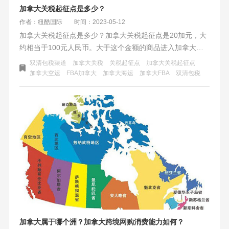
加拿大关税起征点是多少？
作者：纽酷国际
时间：2023-05-12
加拿大关税起征点是多少？加拿大关税起征点是20加元，大
约相当于100元人民币。大于这个金额的商品进入加拿大海
关需要缴纳关税。无论是走快递、空运、海运，一般做跨境
双清包税渠道
加拿大关税
关税起征点
加拿大关税起征点
电商发货到加拿大会超过这个起征点。
加拿大空运
FBA加拿大
加拿大海运
加拿大FBA
双清包税
加拿大属于哪个洲？加拿大跨境网购消费能力如何？