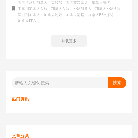
增加了一次清关动作——美国边境到加拿大进口的清关流
美国卡派到加拿大
美转加
美国转加拿大
加拿大海卡
中国到加拿大头程
加拿大头程
FBA加拿大
加拿大FBA头程
程。货物经过两次清关后进入到加拿大市场，海关查验风险
深圳到加拿大
加拿大时效
加拿大海运
加拿大FBA海运
会有所增加。不过搭配美森快船和其他快船，时效更快、更
加拿大FBA
有保障。
加载更多
热门资讯
文章分类