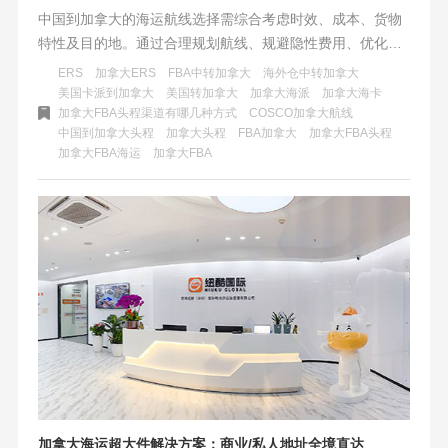
中国到加拿大的海运航线选择需综合考虑时效、成本、货物
特性及目的地。通过合理规划航线、规避隐性费用、优化清
关流程，企业可在保障供应链稳定性的同时，显著降低物流
ERS
加拿大ERS
FBA中转加拿大
海外仓中转加拿大
成本。无论是电商卖家、B端客户还是个人发货，掌握本文
美国卡派到加拿大
美国转加拿大
加拿大海派
加拿大海卡
加拿大FBA头程渠道有哪几种方式
COSCO加拿大航线
策略，即可在跨境物流中占据主动权。
中国到加拿大头程
加拿大头程
FBA加拿大
加拿大FBA头程
加拿大FBA海运
加拿大FBA
加拿大海运超大件解决方案：商业/私人地址全境直达