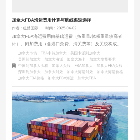
加拿大FBA海运费用计算与航线渠道选择
作者：纽酷国际
时间：2025-04-02
加拿大FBA海运费用由基础运费（按重量/体积重量较高者
计）、附加费用（含港口杂费、清关费等）及关税构成。航
线分直航温哥华（时效25-35天）、美森快船转口（规避塞
加拿大市场
FBA中转加拿大
美国卡派到加拿大
港，25-32天）和多伦多内陆路线（运费低10%-15%）。优
美国转加拿大
加拿大海派
加拿大海卡
加拿大发货要求
中国到加拿大头程
加拿大头程
FBA加拿大
加拿大FBA头程
化建议：控制货物尺寸重量，小批量选拼箱+海卡专线，大货
深圳到加拿大
加拿大时效
加拿大海运时效
加拿大海运价格
选整柜+快船；冬季提前备货，优选双清包税服务商，对比隐
加拿大FBA价格
加拿大FBA海运
加拿大FBA
性费用。