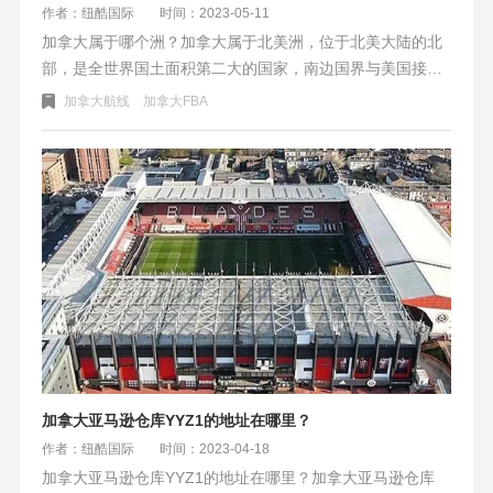
作者：纽酷国际
时间：2023-05-11
加拿大属于哪个洲？加拿大属于北美洲，位于北美大陆的北
部，是全世界国土面积第二大的国家，南边国界与美国接
壤。加拿大是一个比较有潜力的跨境电商市场，消费力与美
加拿大航线
加拿大FBA
国差不多，但人口基数小人口3820万，美国是3.3亿。可以
看做是一个十分之一的美国跨境电商市场。
加拿大亚马逊仓库YYZ1的地址在哪里？
作者：纽酷国际
时间：2023-04-18
加拿大亚马逊仓库YYZ1的地址在哪里？加拿大亚马逊仓库