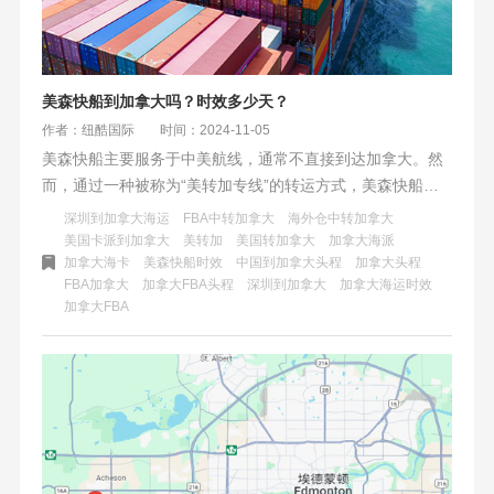
美森快船到加拿大吗？时效多少天？
作者：纽酷国际
时间：2024-11-05
美森快船主要服务于中美航线，通常不直接到达加拿大。然
而，通过一种被称为“美转加专线”的转运方式，美森快船可
以从美国转运至加拿大。这种方式涉及从上海、宁波等地出
深圳到加拿大海运
FBA中转加拿大
海外仓中转加拿大
发的美森快船抵达美国后，再由卡车派送到加拿大的FBA仓
美国卡派到加拿大
美转加
美国转加拿大
加拿大海派
加拿大海卡
美森快船时效
中国到加拿大头程
加拿大头程
库。整体运输时间相对较短，且有一定的赔付保障。虽然美
FBA加拿大
加拿大FBA头程
深圳到加拿大
加拿大海运时效
森快船本身不直接到达加拿大，但通过转运方式，它仍然为
加拿大FBA
加拿大提供了高效、可靠的海运物流服务。