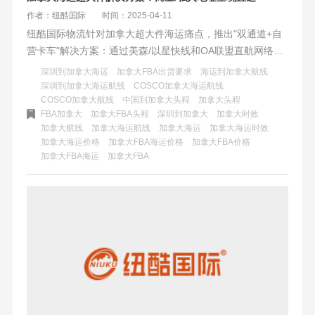
作者：纽酷国际
时间：2025-04-11
纽酷国际物流针对加拿大超大件海运痛点，推出"双通道+自
营卡车"解决方案：通过美森/以星快线和OA联盟直航网络，
结合智能路径优化与全链路可视化系统，实现全境商业仓/私
深圳到加拿大海运
加拿大FBA出货要求
海运到加拿大航线
人地址直送，规避UPS高额附加费，提供整板直送、平板叉
深圳到加拿大海运航线
COSCO加拿大海运航线
COSCO加拿大航线
中国到加拿大头程
加拿大头程
车服务等透明化服务，将超规物流转化为标准化可控交付。
FBA加拿大
加拿大FBA头程
深圳到加拿大
加拿大时效
加拿大航线
加拿大海运航线
加拿大海运
加拿大海运时效
加拿大海运价格
加拿大FBA海运价格
加拿大FBA价格
加拿大FBA海运
加拿大FBA