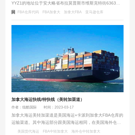
YYZ1的地址位于安大略省布拉莫普斯市维斯克特街6363
号，邮编为L1H 0E4。
FBA仓库代码
FBA加拿大
加拿大FBA
亚马逊仓库
加拿大海运快线/特快线（美转加渠道）
作者：纽酷国际
时间：2023-03-17
加拿大海运美转加渠道是美国海运+卡派到加拿大FBA仓库的
运输渠道。其中海运部分跟美国海运相同，在美国海外仓拆
柜、分拣、打托后由卡车派送到加拿大各大FBA仓库，其中
美国货代海运
FBA中转加拿大
海外仓中转加拿大