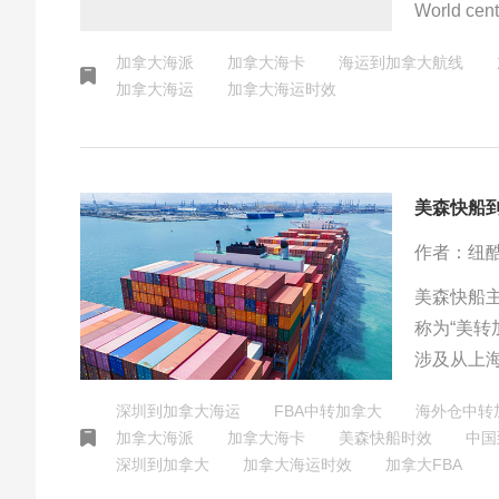
World
赖该港口
加拿大海派
加拿大海卡
海运到加拿大航线
加拿大海运
加拿大海运时效
美森快船
作者：纽
美森快船
称为“美
涉及从上
的FBA
深圳到加拿大海运
FBA中转加拿大
海外仓中转
本身不直
加拿大海派
加拿大海卡
美森快船时效
中国
靠的海运
深圳到加拿大
加拿大海运时效
加拿大FBA