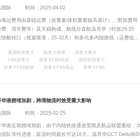
酷国际
时间：2025-04-02
A海运费用由基础运费（按重量/体积重量较高者计）、附加费用
费、清关费等）及关税构成。航线分直航温哥华（时效25-35
快船转口（规避塞港，25-32天）和多伦多内陆路线（运费低
5%）。优化建议：控制货物尺寸重量，小批量选拼箱+海卡专线，
美国转加拿大
加拿大海派
加拿大海卡
+快船；冬季提前备货，优选双清包税服务商，对比隐性费用。
FBA加拿大
加拿大FBA头程
深圳到加拿大
加拿大FBA价格
加拿大FBA海运
加拿大FBA
哥华港拥堵加剧，跨境物流时效受重大影响
酷国际
时间：2025-02-25
哥华港近期拥堵加剧，由于内陆铁路通道受限及航运联盟重组，
排队等待进港，延误时间最长可达16天。温哥华GCT Delta和D