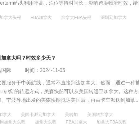
 centerterm码头利用率高，泊位等待时间长，影响跨境物流时效，
的中转和运输企业带来严峻挑战。
加拿大头程
FBA加拿大
加拿大FBA头程
深圳到加拿大
到加拿大吗？时效多少天？
酷国际
时间：2024-11-05
主要服务于中美航线，通常不直接到达加拿大。然而，通过一种
转加专线”的转运方式，美森快船可以从美国转运至加拿大。这种方
海、宁波等地出发的美森快船抵达美国后，再由卡车派送到加拿
仓库。整体运输时间相对较短，且有一定的赔付保障。虽然美森快
加拿大
美国卡派到加拿大
美转加
美国转加拿大
接到达加拿大，但通过转运方式，它仍然为加拿大提供了高效、
到加拿大头程
加拿大头程
FBA加拿大
加拿大FBA头程
物流服务。