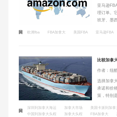
亚马逊F
理订单。
班牙、墨
模将扩大
欧洲fba
FBA加拿大
美国FBA
​亚马逊FBA
比较加拿
作者：纽
选择加拿
承诺和价
策，特别
方案是关
深圳到加拿大海运
加拿大市场
美国卡派到加拿
中国到加拿大头程
加拿大头程
FBA加拿大