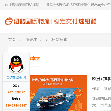
欢迎咨询美国FBA海运——亚马逊SEND/FIST/SPN/沃尔玛/Wayfair/
首页
资讯中心
标签搜索
FBA加拿大
QQ在线咨询
欧洲 / 加
QQ：
作者：纽
2674628377
纽酷国际
微信：
求。自营
189-2744-3847