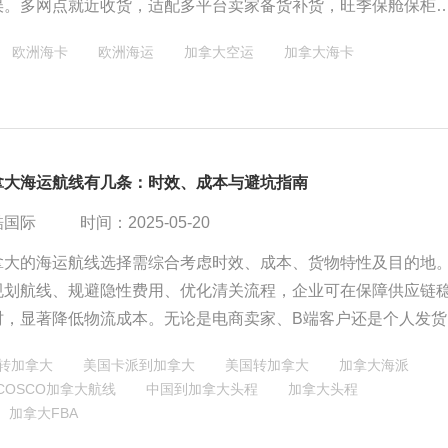
误。多网点就近收货，适配多平台卖家备货补货，旺季保舱保柜
海保驾护航。
欧洲海卡
欧洲海运
加拿大空运
加拿大海卡
拿大海运航线有几条：时效、成本与避坑指南
酷国际
时间：2025-05-20
拿大的海运航线选择需综合考虑时效、成本、货物特性及目的地
规划航线、规避隐性费用、优化清关流程，企业可在保障供应链
时，显著降低物流成本。无论是电商卖家、B端客户还是个人发货
策略，即可在跨境物流中占据主动权。
转加拿大
美国卡派到加拿大
美国转加拿大
加拿大海派
COSCO加拿大航线
中国到加拿大头程
加拿大头程
加拿大FBA