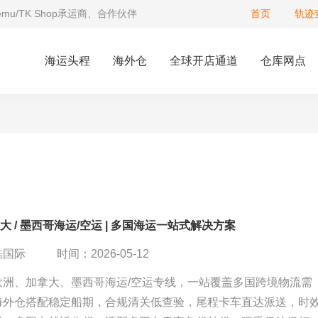
Temu/TK Shop承运商、合作伙伴
首页
轨迹
海运头程
海外仓
全球开店通道
仓库网点
拿大 / 墨西哥海运/空运 | 多国海运一站式解决方案
酷国际
时间：2026-05-12
欧洲、加拿大、墨西哥海运/空运专线，一站覆盖多国跨境物流需
海外仓搭配稳定船期，合规清关低查验，尾程卡车直达派送，时