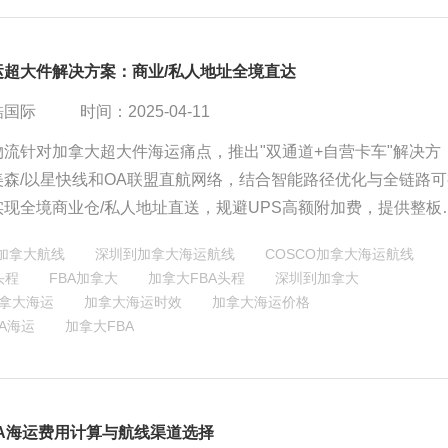
运超大件解决方案：商业/私人地址全境直达
酷国际
时间：2025-04-11
物流针对加拿大超大件海运痛点，推出"双通道+自营卡车"解决方
美森/以星快线和OA联盟直航网络，结合智能路径优化与全链路可
实现全境商业仓/私人地址直送，规避UPS高额附加费，提供整板
叉车服务等透明化服务，将超规物流转化为标准化可控交付。
加拿大航线
深圳到加拿大海运航线
COSCO加拿大海运航线
头程
FBA加拿大
加拿大FBA头程
深圳到加拿大
拿大海运
加拿大海运时效
加拿大海运价格
A海运
加拿大FBA
BA海运费用计算与航线渠道选择