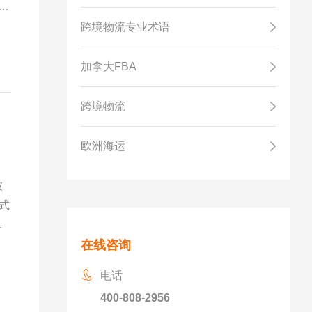
给依
跨境物流专业术语
加拿大FBA
跨境物流
欧洲海运
被
式
大
船
在线咨询
可
电话
400-808-2956