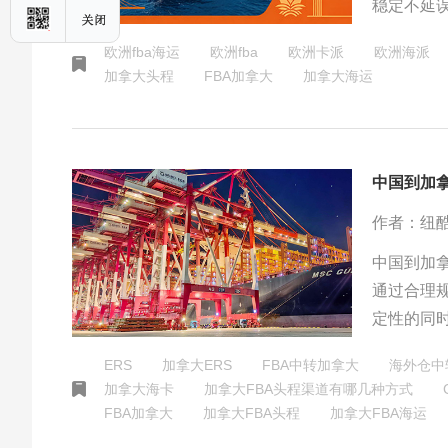
稳定不延
为跨境出
欧洲fba海运
欧洲fba
欧洲卡派
欧洲海派
加拿大头程
FBA加拿大
加拿大海运
中国到加
作者：纽
中国到加
通过合理
定性的同
掌握本文
ERS
加拿大ERS
FBA中转加拿大
海外仓中
加拿大海卡
加拿大FBA头程渠道有哪几种方式
FBA加拿大
加拿大FBA头程
加拿大FBA海运