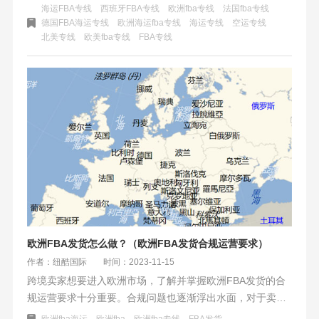
关、缴税、尾程派送等环节。这种物流方式可以帮助卖家节
海运FBA专线
西班牙FBA专线
欧洲fba专线
法国fba专线
省运输成本、缩短运输时间、降低运输风险、提高客户满意
德国FBA海运专线
欧洲海运fba专线
海运专线
空运专线
北美专线
欧美fba专线
FBA专线
度。Fba欧美专线能够简化物流供应链流程和节省时间精
力，让跨境企业有更多资源投资在海外运营和产品研发方
面。
欧洲FBA发货怎么做？（欧洲FBA发货合规运营要求）
作者：纽酷国际
时间：2023-11-15
跨境卖家想要进入欧洲市场，了解并掌握欧洲FBA发货的合
规运营要求十分重要。合规问题也逐渐浮出水面，对于卖家
而言，了解并遵守欧洲市场的合规要求是关键。卖家必须做
欧洲fba海运
欧洲fba
欧洲fba专线
FBA发货