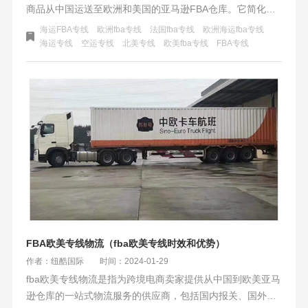
商品从中国运送至欧洲和美国的亚马逊FBA仓库。它简化了
物流流程，确保货物顺利到达目的地，助力企业进军海外市
海运FBA专线
欧洲fba专线
法国fba专线
欧洲海运fba专线
场。
海运专线
空运专线
北美专线
欧美fba专线
FBA专线
FBA欧美专线物流（fba欧美专线时效和优势）
作者：纽酷国际
时间：2024-01-29
fba欧美专线物流是指为跨境电商卖家提供从中国到欧美亚马
逊仓库的一站式物流服务的供应商，包括国内报关、国外清