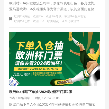
欧洲站FBA头程物流公司中，多家均表现出色，各具优势。
亚马逊欧洲FBA头程服务作为官方渠道，以其全面的仓储、
包装、配送及退货服务，减轻了卖家的物流负担，提高了效
欧洲fba海运
欧洲fba
欧洲fba专线
欧洲fba仓库地址
率与竞争力。此外，空运、海运、卡航及铁运等物流方式也
欧洲fba仓库
欧洲FBA
欧洲站点
亚马逊欧洲站
各有千秋，空运时效快但成本高，海运成本低但时效慢，卡
航和铁运则在时效与成本间取得平衡。选择时，需根据商品
特性、成本预算及市场需求综合考量，以找到最适合的物流
解决方案。
欧洲fba海运下单抽“2024欧洲杯”门票2张
作者：纽酷国际
时间：2024-03-05
欧线产品下单入仓满10CBM即可获得抽奖兑换码参与抽奖