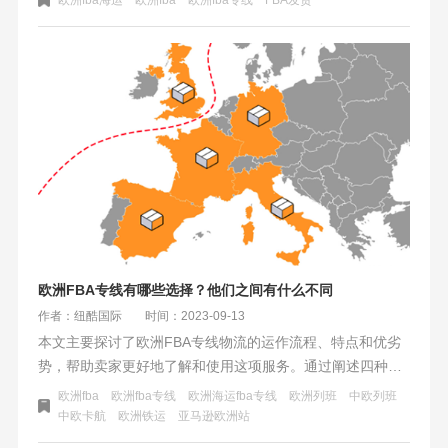
足功课，充分了解并满足FBA发货的合规要求。准确的货物
申报、合适的包装、正确的税务处理以及完整的合规文件都
是顺利发货并避免不必要纠纷的关键。
欧洲FBA专线有哪些选择？他们之间有什么不同
作者：纽酷国际
时间：2023-09-13
本文主要探讨了欧洲FBA专线物流的运作流程、特点和优劣
势，帮助卖家更好地了解和使用这项服务。通过阐述四种物
流方式的特点和使用场景，让卖家可以根据自己的需求和货
欧洲fba
欧洲fba专线
欧洲海运fba专线
欧洲列班
中欧列班
物类型选择最适合的方式。同时，本文还指出了在选择物流
中欧卡航
欧洲铁运
亚马逊欧洲站
方式时需要注意的要点，为卖家提供了一定的参考和指导。