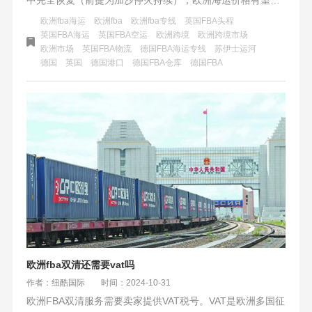
来利好。这将缓解海运拥堵，提高运输效率，稳定欧洲能源
欧洲fba海运
欧洲fba
欧洲fba专线
英国FBA头程
供应，并推动经济复苏。然而，航运公司仍持谨慎态度，需
英国FBA海运
英国FBA空运
欧洲跨境
欧洲跨境市场
欧洲市场
英国FBA物流
德国FBA海运专线
苏伊士运河
密切关注运河通行能力和全球海运市场动态。
德国
英国
德国港口
德国FBA仓库
德国FBA
欧洲fba双清还需要vat吗
作者：纽酷国际
时间：2024-10-31
欧洲FBA双清服务需要卖家提供VAT税号。VAT是欧洲多国征