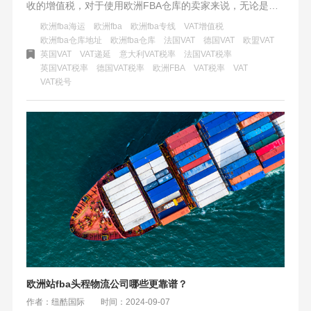
收的增值税，对于使用欧洲FBA仓库的卖家来说，无论是否
为欧盟成员国，都需要注册并提供VAT税号以完成清关和税
欧洲fba海运
欧洲fba
欧洲fba专线
VAT增值税
务申报。即便使用双清服务，卖家仍需缴纳VAT，并需向当
欧洲fba仓库地址
欧洲fba仓库
法国VAT
德国VAT
欧盟VAT
英国VAT
VAT递延
意大利VAT税率
法国VAT税率
地税务机关进行申报，以避免罚款或销售禁令。
英国VAT税率
德国VAT税率
欧洲FBA
VAT税率
VAT
VAT税号
欧洲站fba头程物流公司哪些更靠谱？
作者：纽酷国际
时间：2024-09-07