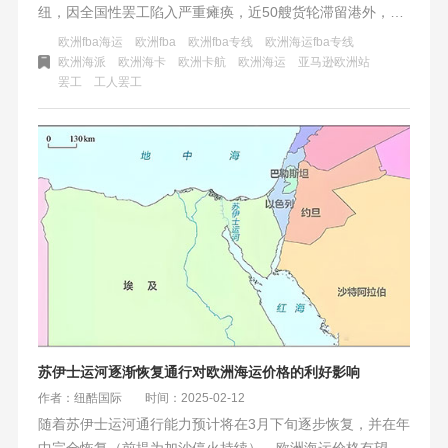
纽，因全国性罢工陷入严重瘫痪，近50艘货轮滞留港外，货
运作业停滞。罢工导致港口操作完全中断，清关时效遭受重
欧洲fba海运
欧洲fba
欧洲fba专线
欧洲海运fba专线
创，船舶抵离计划被打乱，船期大面积延误，物流成本激
欧洲海派
欧洲海卡
欧洲卡航
欧洲海运
亚马逊欧洲站
罢工
工人罢工
增。此次罢工是安特卫普港近几周内的第四次中断，叠加高
堆场利用率和设备短缺困境，欧洲海运网络承压，局部危机
可能扩散至整个西北欧海运网络。比利时工会组织的全国罢
工虽提前预告，但其规模仍带来巨大不确定性，欧洲供应链
面临严峻挑战，货主和物流企业需做好应急准备。
苏伊士运河逐渐恢复通行对欧洲海运价格的利好影响
作者：纽酷国际
时间：2025-02-12
随着苏伊士运河通行能力预计将在3月下旬逐步恢复，并在年
中完全恢复（前提为加沙停火持续），欧洲海运价格有望迎