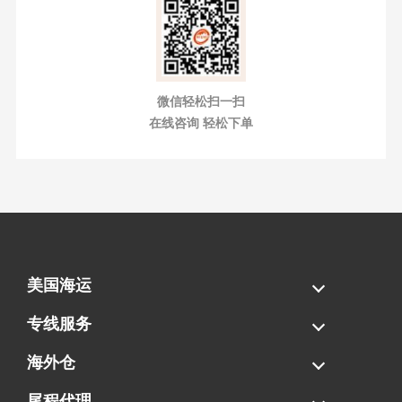
微信轻松扫一扫
在线咨询 轻松下单
美国海运
海运拼柜
海运整柜
美国海卡
加拿大海运
专线服务
FBA专线直送
超大件专线
AWD专线
电池专线
海外仓
一件代发
FBA中转
贴标换标
拆柜/存储
尾程代理