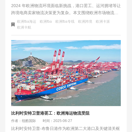
2024 年欧洲物流环境面临新挑战，港口罢工、运河拥堵等让
跨境电商卖家物流决策更为复杂。本文围绕欧洲市场物流展
开多方面解析，包括物流现状凸显的欧洲通道复杂性，时效
欧洲fba海运
欧洲fba
欧洲fba专线
欧洲跨境
欧洲卡派
上卡航与海运的对比，成本效益中价格与隐性成本的考量，
欧洲卡航
风险评估及管理，还给出按产品特性、业务阶段、季节性等
因素的选择策略，强调无统一标准，要精准匹配需求。
比利时安特卫普港罢工：欧洲海运物流受阻
作者：纽酷国际
时间：2025-06-27
比利时安特卫普-布鲁日港作为欧洲第二大港口及关键清关枢