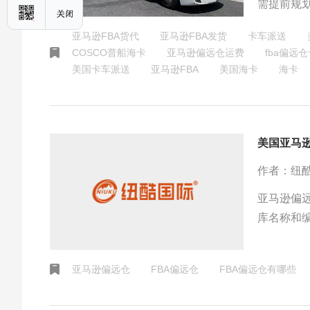
需提前规
以应对不
亚马逊FBA货代
亚马逊FBA发货
卡车派送
COSCO普船海卡
亚马逊偏远仓运费
fba偏远
美国卡车派送
​亚马逊FBA
美国海卡
海卡
美国亚马
作者：纽
亚马逊偏
库名称和
亚马逊偏远仓
FBA偏远仓
FBA偏远仓有哪些