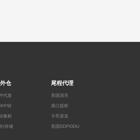
外仓
尾程代理
件代发
美国清关
BA中转
港口提柜
标换标
卡车派送
柜/存储
美国DDP/DDU