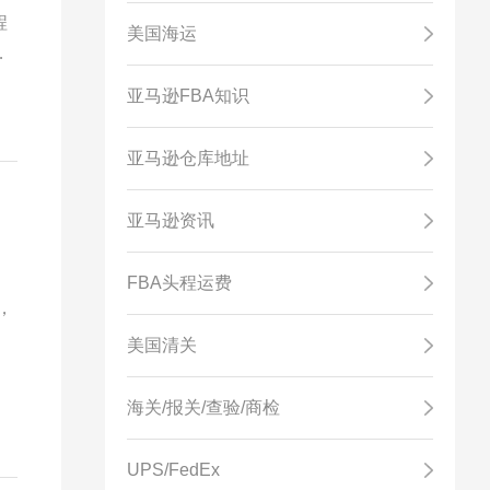
程
美国海运
本
亚马逊FBA知识
亚马逊仓库地址
？
亚马逊资讯
FBA头程运费
里，
，
美国清关
海关/报关/查验/商检
UPS/FedEx