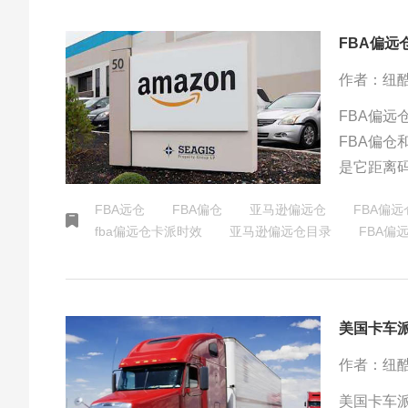
FBA偏
作者：纽
FBA偏远
FBA偏仓
是它距离
远仓是既
FBA远仓
FBA偏仓
亚马逊偏远仓
FBA偏远
以说这种
fba偏远仓卡派时效
亚马逊偏远仓目录
FBA偏
效相对没
美国卡车派
作者：纽
美国卡车派