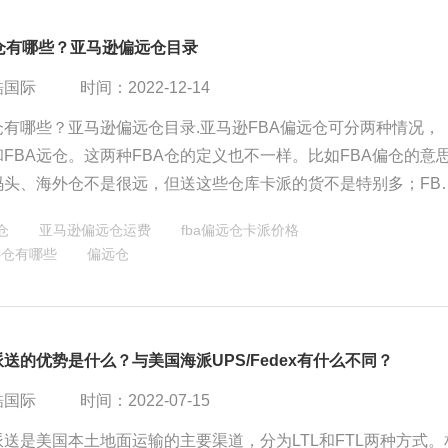
远仓有哪些？亚马逊偏远仓目录
酷国际
时间：2022-12-14
仓有哪些？亚马逊偏远仓目录.亚马逊FBA偏远仓可分两种情况，
和FBA远仓。这两种FBA仓的定义也不一样。比如FBA偏仓的意
码头、海外仓不是很远，但送这些仓库卡派的货不是特别多；FB
货又不多，距离码头、海外仓又远，而且周边也没有其他仓库，
仓
亚马逊偏远仓运费
fba偏远仓卡派价格
仓库又偏又远。但有一个共同点就是去这些仓库的货量比较少，
远仓有哪些
偏远仓
有这么快。
送的优势是什么？与美国海派UPS/Fedex有什么不同？
酷国际
时间：2022-07-15
送是美国本土地面运输的主要渠道，分为LTL和FTL两种方式。