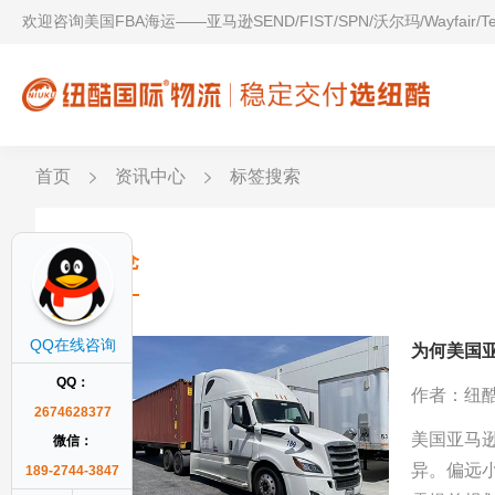
欢迎咨询美国FBA海运——亚马逊SEND/FIST/SPN/沃尔玛/Wayfair/
首页
资讯中心
标签搜索
偏远仓
QQ在线咨询
为何美国
QQ：
作者：纽
2674628377
美国亚马
微信：
异。偏远
189-2744-3847