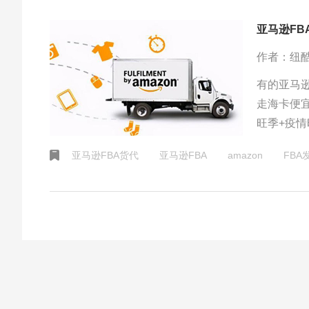
​亚马逊F
作者：纽
有的亚马
走海卡便
旺季+疫
销点或者
亚马逊FBA货代
​亚马逊FBA
amazon
FBA