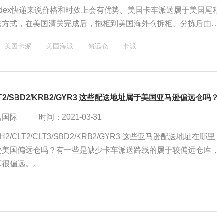
Fedex快递来说价格和时效上会有优势。美国卡车派送属于美国尾
送方式，在美国清关完成后，拖柜到美国海外仓拆柜、分拣后由
送到亚马逊FBA仓库或者私人地址。
美国卡派
美国海派
偏远仓
卡派
LT2/SBD2/KRB2/GYR3 这些配送地址属于美国亚马逊偏远仓吗
酷国际
时间：2021-03-31
MH2/CLT2/CLT3/SBD2/KRB2/GYR3 这些亚马逊配送地址在哪
逊美国偏远仓吗？有一些是缺少卡车派送路线的属于较偏远仓库
算很偏远。。