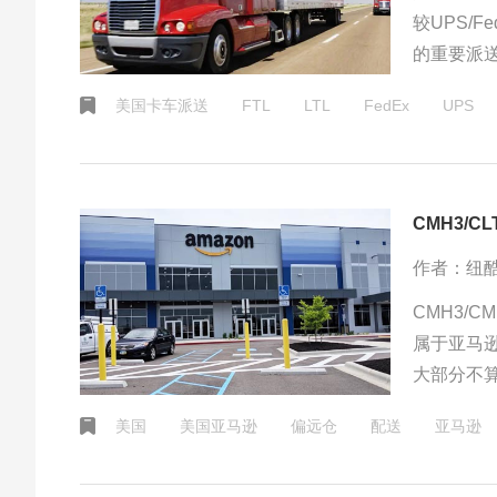
较UPS/
的重要派
地卡车派
美国卡车派送
FTL
LTL
FedEx
UPS
CMH3/C
作者：纽
CMH3/C
属于亚马
大部分不
美国
美国亚马逊
偏远仓
配送
亚马逊