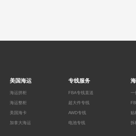
美国海运
专线服务
海
海运拼柜
FBA专线直送
一
海运整柜
超大件专线
F
美国海卡
AWD专线
贴
加拿大海运
电池专线
拆