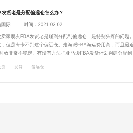
BA发货老是分配偏远仓怎么办？
酷国际
时间：2021-02-02
逊卖家朋友FBA发货老是碰到分配到偏远仓，是特别头疼的问题
宜，但是海卡不到这个偏远仓。走海派FBA海运费用高，而且最
情时效非常不稳定。有没有方法把亚马逊FBA发货计划创建分配到
没有这么偏远的FBA仓库呢？有一些小技巧的。
发货
发货
偏远仓