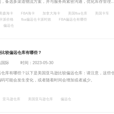
划，备选多渠道物流方案，并与服务商紧密沟通，优化库存管理
同仓库的物流挑战。
美森海卡
FBA海卡
加拿大海卡
美国fba仓库
美国卡车
仓卡派价格
fba偏远仓卡派时效
FBA偏远仓有哪些
偏远仓
逊比较偏远仓库有哪些？
酷国际
时间：2023-05-30
远仓库有哪些？以下是美国亚马逊比较偏远仓库：请注意，这些
编码可能会发生变化，或者随着时间会增加或者减少。
亚马逊仓库
美国亚马逊仓库
偏远仓