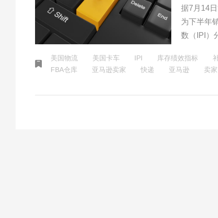
据7月1
为下半年
数（IPI
递中转仓
美国物流
美国卡车
IPI
库存绩效指标
说今年的
FBA仓库
亚马逊卖家
快递
亚马逊
卖家
知道跨境
流商的竞