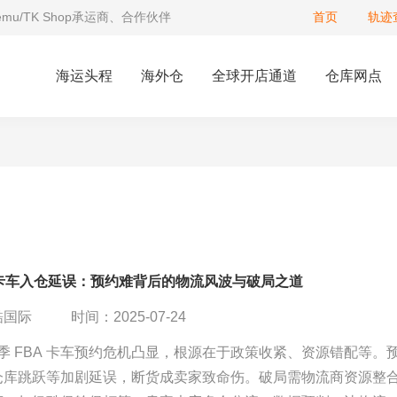
Temu/TK Shop承运商、合作伙伴
首页
轨迹
海运头程
海外仓
全球开店通道
仓库网点
A卡车入仓延误：预约难背后的物流风波与破局之道
酷国际
时间：2025-07-24
年旺季 FBA 卡车预约危机凸显，根源在于政策收紧、资源错配等。
仓库跳跃等加剧延误，断货成卖家致命伤。破局需物流商资源整