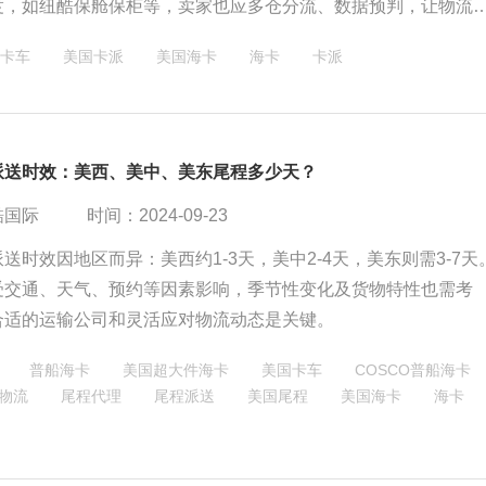
度，如纽酷保舱保柜等，卖家也应多仓分流、数据预判，让物流
变为增长引擎。
卡车
美国卡派
美国海卡
海卡
卡派
派送时效：美西、美中、美东尾程多少天？
酷国际
时间：2024-09-23
送时效因地区而异：美西约1-3天，美中2-4天，美东则需3-7天
受交通、天气、预约等因素影响，季节性变化及货物特性也需考
合适的运输公司和灵活应对物流动态是关键。
普船海卡
美国超大件海卡
美国卡车
COSCO普船海卡
物流
尾程代理
尾程派送
美国尾程
美国海卡
海卡