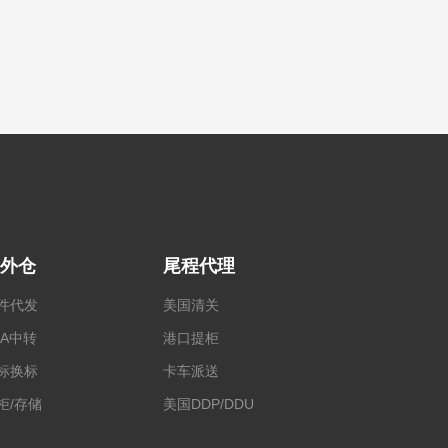
外仓
尾程代理
件代发
美国清关
BA中转
港口提柜
标换标
卡车派送
柜/存储
美国DDP/DDU