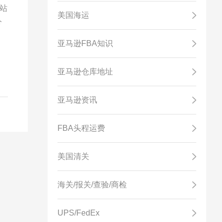
站
美国海运
分
快
亚马逊FBA知识
以
都
亚马逊仓库地址
物
亚马逊资讯
FBA头程运费
美国清关
海关/报关/查验/商检
UPS/FedEx