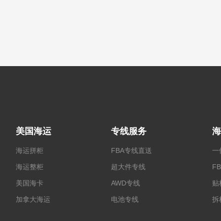
美国海运
专线服务
海
海运拼柜
FBA专线直送
一
海运整柜
超大件专线
F
美国海卡
AWD专线
贴
加拿大海运
电池专线
拆