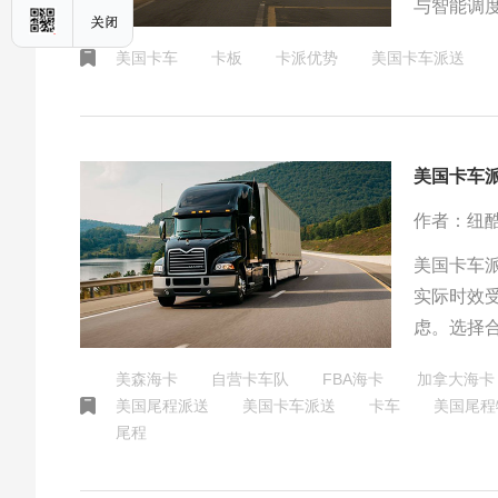
与智能调
成本中心
美国卡车
卡板
卡派优势
美国卡车派送
美国卡车
作者：纽
美国卡车派
实际时效
虑。选择
美森海卡
自营卡车队
FBA海卡
加拿大海卡
美国尾程派送
美国卡车派送
卡车
美国尾程
尾程