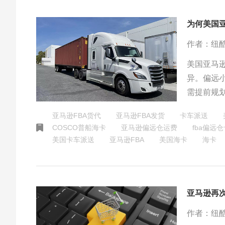
为何美国
作者：纽
美国亚马
异。偏远
需提前规
以应对不
亚马逊FBA货代
亚马逊FBA发货
卡车派送
COSCO普船海卡
亚马逊偏远仓运费
fba偏远
美国卡车派送
​亚马逊FBA
美国海卡
海卡
亚马逊再
作者：纽