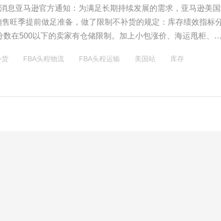
4日消息亚马逊官方通知：为满足长期持续发展的需求，亚马逊美国
销售旺季提前做足准备，做了限制不补货的规定：库存绩效指标
）分数在500以下的卖家有仓储限制。加上小包涨价、海运甩柜、
爆仓、尾程派送延误、卡车排队、或拿不到短期的预约号等。可
补货
FBA头程物流
FBA头程运输
美国站
库存
亚马逊卖家是困难重重，各种没有遇见的问题都遇上了。内行的
物流供应链的问题出在尾程方面。尾程派送的资源竞争也是各个
争的核心。