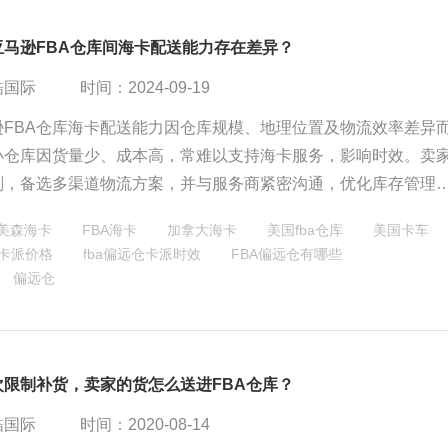
亚马逊FBA仓库间海卡配送能力存在差异？
酷国际
时间：2024-09-19
逊FBA仓库海卡配送能力因仓库规模、地理位置及物流效率差异
小仓库因货量少、成本高，常难以支持海卡服务，影响时效。卖
划，备选多渠道物流方案，并与服务商紧密沟通，优化库存管理
同仓库的物流挑战。
美森海卡
FBA海卡
加拿大海卡
美国fba仓库
美国卡车
仓卡派价格
fba偏远仓卡派时效
FBA偏远仓有哪些
偏远仓
次限制补货，卖家的货怎么送进FBA仓库？
酷国际
时间：2020-08-14