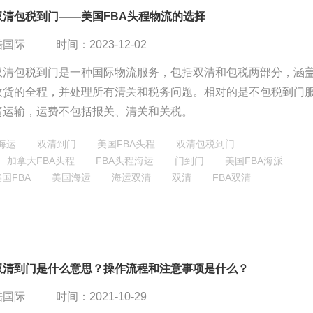
双清包税到门——美国FBA头程物流的选择
酷国际
时间：2023-12-02
双清包税到门是一种国际物流服务，包括双清和包税两部分，涵
收货的全程，并处理所有清关和税务问题。相对的是不包税到门
责运输，运费不包括报关、清关和关税。
海运
双清到门
美国FBA头程
双清包税到门
加拿大FBA头程
FBA头程海运
门到门
美国FBA海派
国FBA
美国海运
海运双清
双清
FBA双清
双清到门是什么意思？操作流程和注意事项是什么？
酷国际
时间：2021-10-29