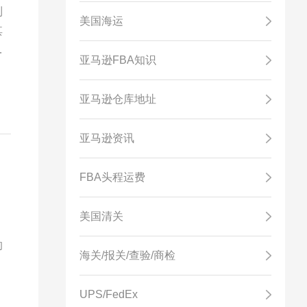
到
美国海运
其
都
亚马逊FBA知识
亚马逊仓库地址
亚马逊资讯
FBA头程运费
美国清关
不
的
海关/报关/查验/商检
UPS/FedEx