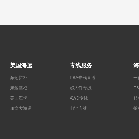
美国海运
专线服务
海
海运拼柜
FBA专线直送
一
海运整柜
超大件专线
F
美国海卡
AWD专线
贴
加拿大海运
电池专线
拆