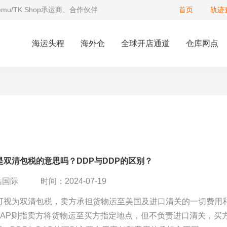
Temu/TK Shop承运商、合作伙伴
首页
轨迹
海运头程
海外仓
全球开店通道
仓库网点
是双清包税的意思吗？DDP与DDP的区别？
酷国际
时间：2024-07-19
P可视为双清包税，卖方承担货物运至美国及进口清关的一切费用
DAP则指卖方将货物运至买方指定地点，但不负责进口清关，买