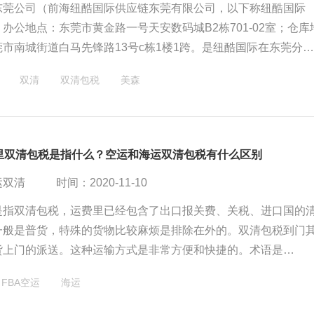
东莞公司（前海纽酷国际供应链东莞有限公司，以下称纽酷国际
办公地点：东莞市黄金路一号天安数码城B2栋701-02室；仓库
市南城街道白马先锋路13号c栋1楼1跨。是纽酷国际在东莞分
东莞到美国fba头程物流业务，为东莞和周边的亚马逊卖家和物流
双清
双清包税
美森
a海运、空运一条龙服务。
运里双清包税是指什么？空运和海运双清包税有什么区别
运双清
时间：2020-11-10
是指双清包税，运费里已经包含了出口报关费、关税、进口国的
一般是普货，特殊的货物比较麻烦是排除在外的。双清包税到门
货上门的派送。这种运输方式是非常方便和快捷的。术语是
ivered Duty Paid)出口国报关+进口国清关+完税后交货.
FBA空运
海运