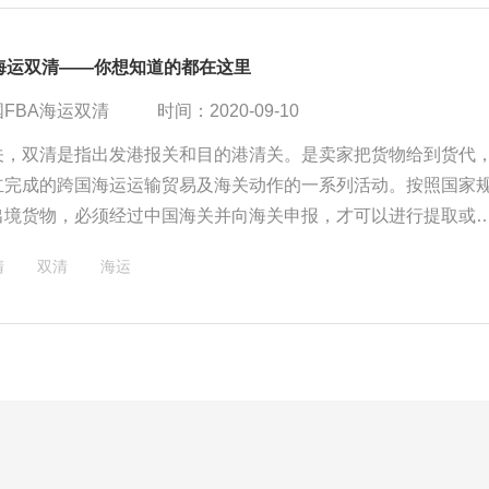
A海运双清——你想知道的都在这里
FBA海运双清
时间：2020-09-10
关，双清是指出发港报关和目的港清关。是卖家把货物给到货代
立完成的跨国海运运输贸易及海关动作的一系列活动。按照国家
出境货物，必须经过中国海关并向海关申报，才可以进行提取或
作。而目的国港口进口由各国海关把控，也需要进行本地海关清
清
双清
海运
，方可以提柜拖柜。这种双清动作缺一不可，少了其中一个或者
缉私科列为走私行为。