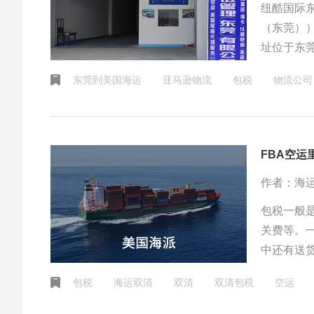
纽酷国际
（东莞））
址位于东莞
布，经营
东莞到美国海运
亚马逊物流
包税
物流公司
行提供fb
FBA空
作者：海
包税一般
关费等。
中还有送
DDP(Del
包税
海运双清
双清
双清包税
空运