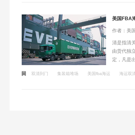
美国FB
作者：美国
清是指清
由货代独
定，凡是
船出口动
双清到门
集装箱堆场
美国fba海运
海运双
动作完成
个都会送