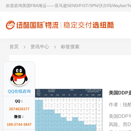
欢迎咨询美国FBA海运——亚马逊SEND/FIST/SPN/沃尔玛/Wayfair/
首页
资讯中心
标签搜索
双清
QQ在线咨询
美国DDP
QQ：
作者：纽
2674628377
美国DD
微信：
风险。而
189-2744-3847