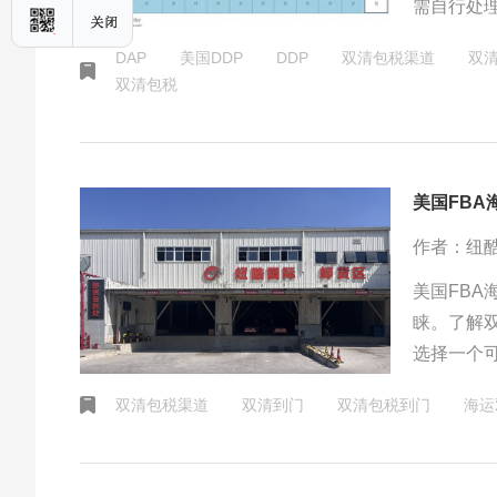
需自行处理
DAP
美国DDP
DDP
双清包税渠道
双
双清包税
美国FBA
作者：纽
美国FB
睐。了解
选择一个
双清包税渠道
双清到门
双清包税到门
海运