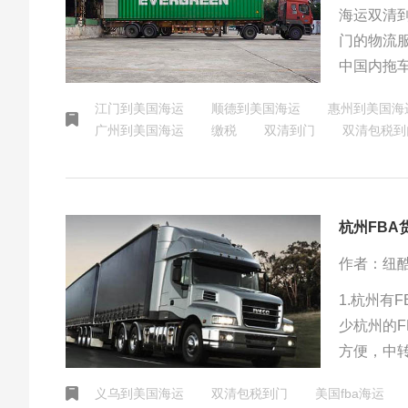
海运双清
门的物流
中国内拖
是由货代
江门到美国海运
顺德到美国海运
惠州到美国海
节。
广州到美国海运
缴税
双清到门
双清包税到
​杭州FB
作者：纽
1.杭州有
少杭州的
方便，中
义乌到美国海运
双清包税到门
美国fba海运