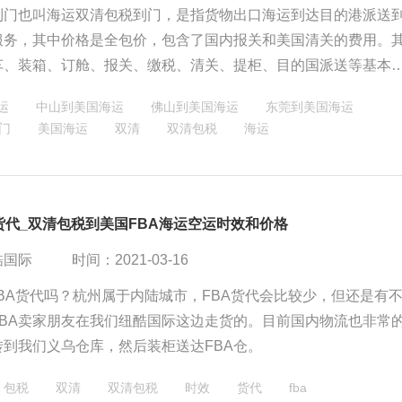
到门也叫海运双清包税到门，是指货物出口海运到达目的港派送
服务，其中价格是全包价，包含了国内报关和美国清关的费用。
车、装箱、订舱、报关、缴税、清关、提柜、目的国派送等基本
一手包办。简单、直接、可为跨境出口贸易剩下了很多精力和环
运
中山到美国海运
佛山到美国海运
东莞到美国海运
门
美国海运
双清
双清包税
海运
A货代_双清包税到美国FBA海运空运时效和价格
酷国际
时间：2021-03-16
FBA货代吗？杭州属于内陆城市，FBA货代会比较少，但还是有
FBA卖家朋友在我们纽酷国际这边走货的。目前国内物流也非常
转到我们义乌仓库，然后装柜送达FBA仓。
包税
双清
双清包税
时效
货代
fba