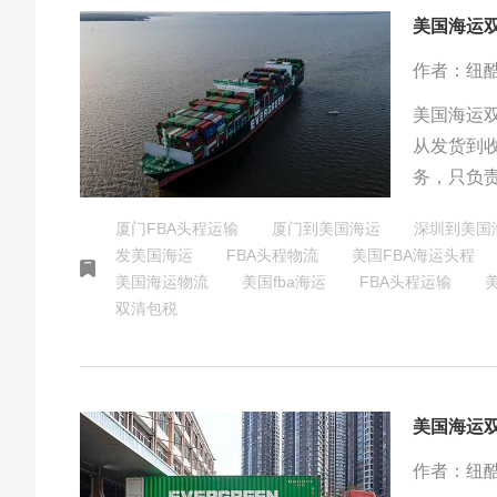
美国海运
作者：纽
美国海运
从发货到
务，只负
厦门FBA头程运输
厦门到美国海运
深圳到美国
发美国海运
FBA头程物流
美国FBA海运头程
美国海运物流
美国fba海运
FBA头程运输
美
双清包税
美国海运
作者：纽