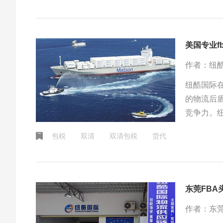
美国专业f
作者：纽
纽酷国际在
的物流后
竞争力。纽
包税
双清
双清包税
货代
东莞FBA
作者：东莞