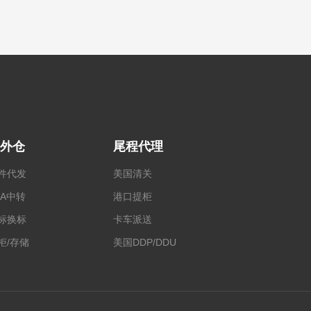
外仓
尾程代理
件代发
美国清关
BA中转
港口提柜
标换标
卡车派送
柜/存储
美国DDP/DDU