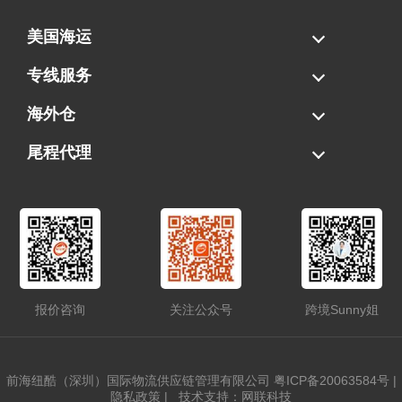
美国海运
海运拼柜
海运整柜
美国海卡
加拿大海运
专线服务
FBA专线直送
超大件专线
AWD专线
电池专线
海外仓
一件代发
FBA中转
贴标换标
拆柜/存储
尾程代理
美国清关
港口提柜
卡车派送
美国DDP/DDU
报价咨询
关注公众号
跨境Sunny姐
前海纽酷（深圳）国际物流供应链管理有限公司
粤ICP备20063584号
|
隐私政策
|
技术支持：网联科技