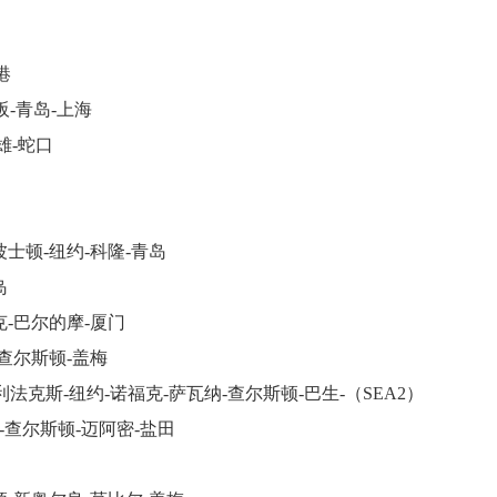
港
阪-青岛-上海
雄-蛇口
波士顿-纽约-科隆-青岛
岛
克-巴尔的摩-厦门
-查尔斯顿-盖梅
哈利法克斯-纽约-诺福克-萨瓦纳-查尔斯顿-巴生-（SEA2）
纳-查尔斯顿-迈阿密-盐田