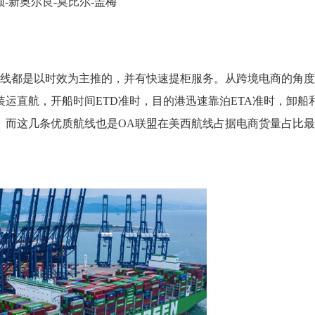
顿-新奥尔良-莫比尔-盖梅
航线都是以时效为主推的，并有快速提柜服务。从跨境电商的角
运直航，开船时间ETD准时，目的港迅速靠泊ETA准时，卸船
。而这几条优质航线也是OA联盟在美西航线占据电商货量占比