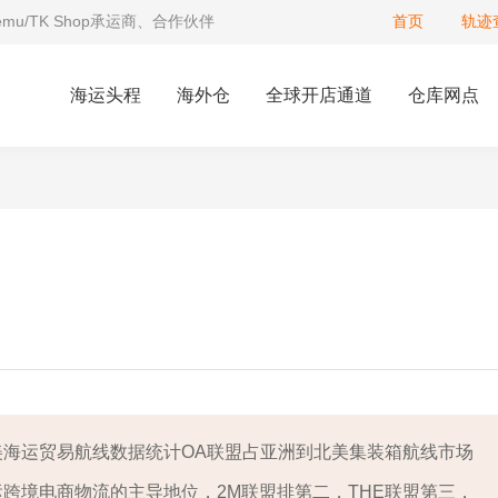
Temu/TK Shop承运商、合作伙伴
首页
轨迹
海运头程
海外仓
全球开店通道
仓库网点
美海运贸易航线数据统计OA联盟占亚洲到北美集装箱航线市场
运跨境电商物流的主导地位，2M联盟排第二，THE联盟第三，