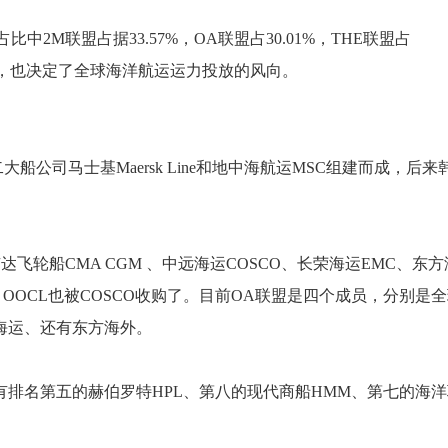
比中2M联盟占据33.57%，OA联盟占30.01%，THE联盟占
99%，也决定了全球海洋航运运力投放的风向。
一和第二大船公司马士基Maersk Line和地中海航运MSC组建而成，后来
成员组成有达飞轮船CMA CGM 、中远海运COSCO、长荣海运EMC、东
，OOCL也被COSCO收购了。目前OA联盟是四个成员，分别是
海运、还有东方海外。
成立，其成员有排名第五的赫伯罗特HPL、第八的现代商船HMM、第七的海