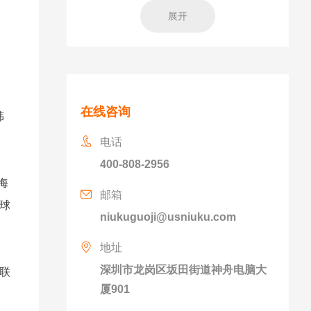
展开
在线咨询
韩
电话
400-808-2956
方海
邮箱
全球
niukuguoji@usniuku.com
地址
深圳市龙岗区坂田街道神舟电脑大
洋联
厦901