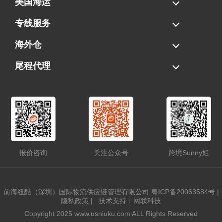
美国海运
海运拼柜
海运整柜
美国海卡
加拿大海运
专线服务
FBA专线直送
超大件专线
AWD专线
电池专线
海外仓
一件代发
FBA中转
贴标换标
拆柜/存储
尾程代理
美国清关
港口提柜
卡车派送
美国DDP/DDU
报价咨询
关注公众号
跨境Sunny姐
前海纽酷（深圳）国际物流供应链管理有限公司
粤ICP备20063584号
|
隐私政策
|
技术支持：网联科技
Copyright 2025 www.usniuku.com ALL Rights Reserved