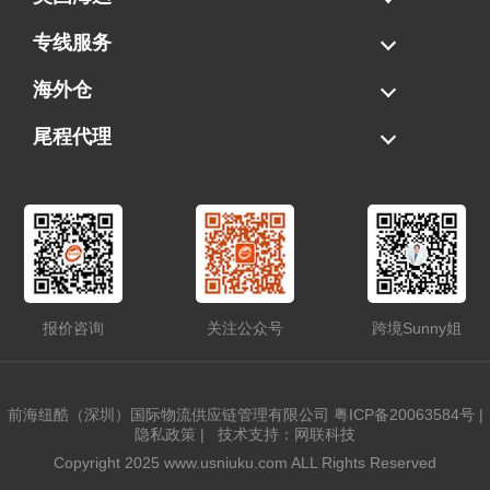
海运拼柜
海运整柜
美国海卡
加拿大海运
专线服务
FBA专线直送
超大件专线
AWD专线
电池专线
海外仓
一件代发
FBA中转
贴标换标
拆柜/存储
尾程代理
美国清关
港口提柜
卡车派送
美国DDP/DDU
报价咨询
关注公众号
跨境Sunny姐
前海纽酷（深圳）国际物流供应链管理有限公司
粤ICP备20063584号
|
隐私政策
|
技术支持：网联科技
Copyright 2025 www.usniuku.com ALL Rights Reserved