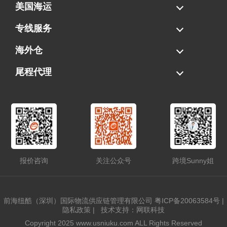
美国海运
海运拼柜
海运整柜
美国海卡
加拿大海运
专线服务
FBA专线直送
超大件专线
AWD专线
电池专线
海外仓
一件代发
FBA中转
贴标换标
拆柜/存储
尾程代理
美国清关
港口提柜
卡车派送
美国DDP/DDU
报价咨询
关注公众号
跨境Sunny姐
前海纽酷（深圳）国际物流供应链管理有限公司
粤ICP备20063584号
|
隐私政策
|
技术支持：网联科技
Copyright 2025 www.usniuku.com ALL Rights Reserved