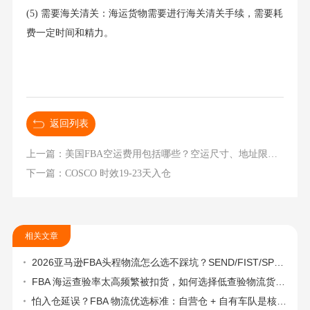
(5) 需要海关清关：海运货物需要进行海关清关手续，需要耗
费一定时间和精力。
返回列表
上一篇：美国FBA空运费用包括哪些？空运尺寸、地址限制是什么？
下一篇：COSCO 时效19-23天入仓
相关文章
2026亚马逊FBA头程物流怎么选不踩坑？SEND/FIST/SPN官方认证物流商，只有这家敢承诺“准达率第一”
FBA 海运查验率太高频繁被扣货，如何选择低查验物流货代？
怕入仓延误？FBA 物流优选标准：自营仓 + 自有车队是核心硬指标