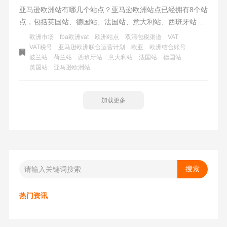
亚马逊欧洲站有哪几个站点？亚马逊欧洲站点已经拥有8个站
点，包括英国站、德国站、法国站、意大利站、西班牙站、
荷兰站、波兰站以及最新开通的瑞典站。这些欧洲站点简称
欧洲市场
fba欧洲vat
欧洲站点
双清包税渠道
VAT
为欧亚站点，这是继北美站点（美亚）之后的第二大亚马逊
VAT税号
亚马逊欧洲联合运营计划
欧亚
欧洲结合账号
波兰站
荷兰站
西班牙站
意大利站
法国站
德国站
市场。欧洲站点不仅拥有购买力大，而且利润率也比较高，
英国站
亚马逊欧洲站
是许多跨国电商经营的重要一环。
加载更多
热门资讯