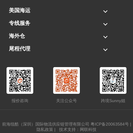
美国海运
海运拼柜
海运整柜
美国海卡
加拿大海运
专线服务
FBA专线直送
超大件专线
AWD专线
电池专线
海外仓
一件代发
FBA中转
贴标换标
拆柜/存储
尾程代理
美国清关
港口提柜
卡车派送
美国DDP/DDU
报价咨询
关注公众号
跨境Sunny姐
前海纽酷（深圳）国际物流供应链管理有限公司
粤ICP备20063584号
|
隐私政策
|
技术支持：网联科技