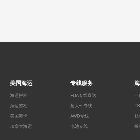
美国海运
专线服务
海
海运拼柜
FBA专线直送
一
海运整柜
超大件专线
F
美国海卡
AWD专线
贴
加拿大海运
电池专线
拆