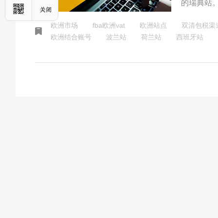
的瑞典站
第二大亚
欧洲市场
fba欧洲vat
欧洲站点
双清包税渠
许多跨国
欧洲结合账号
波兰站
荷兰站
西班牙站