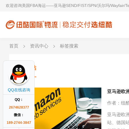
欢迎咨询美国FBA海运——亚马逊SEND/FIST/SPN/沃尔玛/Wayfair/
首页
资讯中心
标签搜索
波兰站
QQ在线咨询
亚马逊欧
QQ：
作者：纽
2674628377
亚马逊欧
微信：
站、德国
189-2744-3847