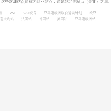
。这些欧洲站点简称为欧亚站点，这是继北美站点（美亚）之后
马逊市场。欧洲站点不仅拥有购买力大，而且利润率也比较高，
道
VAT
VAT税号
亚马逊欧洲联合运营计划
欧亚
电商经营的重要一环。
意大利站
法国站
德国站
英国站
亚马逊欧洲站