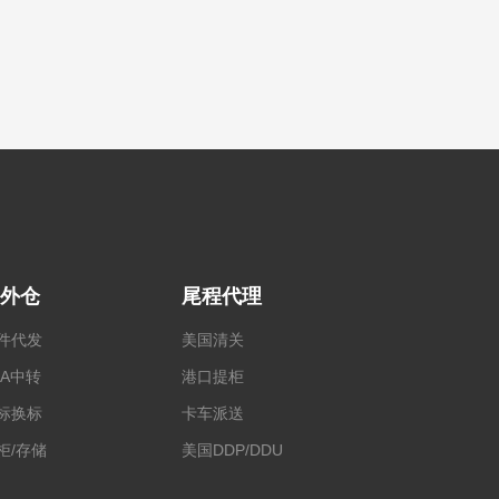
外仓
尾程代理
件代发
美国清关
BA中转
港口提柜
标换标
卡车派送
柜/存储
美国DDP/DDU