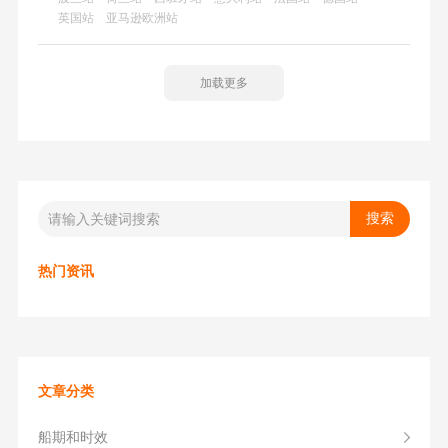
市场。欧洲站点不仅拥有购买力大，而且利润率也比较高，
英国站
亚马逊欧洲站
是许多跨国电商经营的重要一环。
加载更多
热门资讯
文章分类
船期和时效