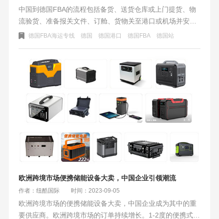
中国到德国FBA的流程包括备货、送货仓库或上门提货、物
流验货、准备报关文件、订舱、货物关至港口或机场并安排
报关、货物离开中国、预约仓库的关货时间、货物到达目的
德国FBA海运专线
德国
德国港口
德国FBA
德国站
地，公司安排清关
欧洲跨境市场便携储能设备大卖，中国企业引领潮流
作者：纽酷国际
时间：2023-09-05
欧洲跨境市场的便携储能设备大卖，中国企业成为其中的重
要供应商。欧洲跨境市场的订单持续增长。1-2度的便携式移