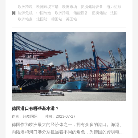
动储能设备最受欢迎。此外，欧洲市场对阳台户用储能产品
欧洲跨境
欧洲跨境市场
欧洲市场
便携储能设备
电力短缺
的需求也在快速增长。中国化学与物理电源行业协会储能应
能源危机
中国制造
欧洲跨境
储能设备
便携储能
法国
欧洲站点
法国站
德国站
英国站
用分会的秘书长刘勇表示，欧洲的户用储能一直处于快速发
展的阶段，中国产的户用储能设备在欧洲跨境市场的占比比
较高，上下游联动完备，对市场需求反应速度快，定向开发
产品周期短，价格上也有一定优势。
德国港口有哪些基本港？
作者：纽酷国际
时间：2023-07-27
德国作为欧洲最大的经济体之一，拥有众多的港口。海港、
内陆港和河口港分别担当着不同的角色，为德国的跨境电商