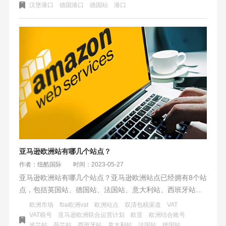
和贸易提供了便利和支持。在这些港口设立仓库，能够实现
汉堡港口
德国港口
德国站
港口
快速、高效的货物进口、储存和配送，为电商平台如亚马逊
等提供了便利。
亚马逊欧洲站有哪几个站点？
作者：纽酷国际
时间：2023-05-27
亚马逊欧洲站有哪几个站点？亚马逊欧洲站点已经拥有8个站
点，包括英国站、德国站、法国站、意大利站、西班牙站、
荷兰站、波兰站以及最新开通的瑞典站。这些欧洲站点简称
欧洲市场
fba欧洲vat
欧洲站点
双清包税渠道
VAT
为欧亚站点，这是继北美站点（美亚）之后的第二大亚马逊
VAT税号
亚马逊欧洲联合运营计划
欧亚
欧洲结合账号
波兰站
荷兰站
西班牙站
意大利站
法国站
德国站