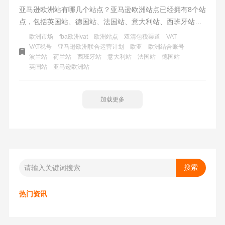
亚马逊欧洲站有哪几个站点？亚马逊欧洲站点已经拥有8个站
点，包括英国站、德国站、法国站、意大利站、西班牙站、
荷兰站、波兰站以及最新开通的瑞典站。这些欧洲站点简称
欧洲市场
fba欧洲vat
欧洲站点
双清包税渠道
VAT
为欧亚站点，这是继北美站点（美亚）之后的第二大亚马逊
VAT税号
亚马逊欧洲联合运营计划
欧亚
欧洲结合账号
波兰站
荷兰站
西班牙站
意大利站
法国站
德国站
市场。欧洲站点不仅拥有购买力大，而且利润率也比较高，
英国站
亚马逊欧洲站
是许多跨国电商经营的重要一环。
加载更多
热门资讯