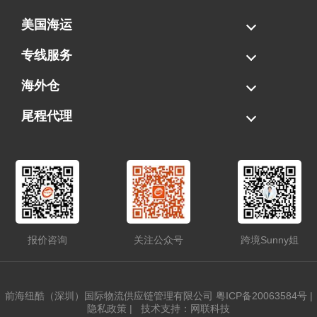
美国海运
海运拼柜
海运整柜
美国海卡
加拿大海运
专线服务
FBA专线直送
超大件专线
AWD专线
电池专线
海外仓
一件代发
FBA中转
贴标换标
拆柜/存储
尾程代理
美国清关
港口提柜
卡车派送
美国DDP/DDU
报价咨询
关注公众号
跨境Sunny姐
前海纽酷（深圳）国际物流供应链管理有限公司
粤ICP备20063584号
|
隐私政策
|
技术支持：网联科技