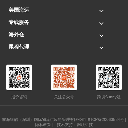
美国海运
海运拼柜
海运整柜
美国海卡
加拿大海运
专线服务
FBA专线直送
超大件专线
AWD专线
电池专线
海外仓
一件代发
FBA中转
贴标换标
拆柜/存储
尾程代理
美国清关
港口提柜
卡车派送
美国DDP/DDU
报价咨询
关注公众号
跨境Sunny姐
前海纽酷（深圳）国际物流供应链管理有限公司
粤ICP备20063584号
|
隐私政策
|
技术支持：网联科技