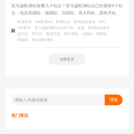
亚马逊欧洲站有哪几个站点？亚马逊欧洲站点已经拥有8个站
点，包括英国站、德国站、法国站、意大利站、西班牙站、
荷兰站、波兰站以及最新开通的瑞典站。这些欧洲站点简称
欧洲市场
fba欧洲vat
欧洲站点
双清包税渠道
VAT
为欧亚站点，这是继北美站点（美亚）之后的第二大亚马逊
VAT税号
亚马逊欧洲联合运营计划
欧亚
欧洲结合账号
波兰站
荷兰站
西班牙站
意大利站
法国站
德国站
市场。欧洲站点不仅拥有购买力大，而且利润率也比较高，
英国站
亚马逊欧洲站
是许多跨国电商经营的重要一环。
加载更多
热门资讯