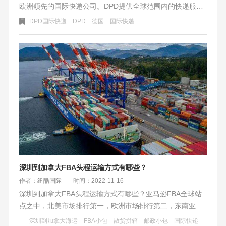
欧洲领先的国际快递公司。DPD提供全球范围内的快递服
务，包括国内和跨境快递。纽酷国际欧洲卡派选择DPD作为
DPD国际快递
DPD
德国
国际快递
尾程合作伙伴，都能享受到优质的物流服务，实现快速、安
全、顺畅的货物运输。
深圳到加拿大FBA头程运输方式有哪些？
作者：纽酷国际
时间：2022-11-16
深圳到加拿大FBA头程运输方式有哪些？亚马逊FBA全球站
点之中，北美市场排行第一，欧洲市场排行第二，东南亚市
场排行第三……加拿大相邻美国位于北美北部，是最近几年
深圳到加拿大海运
FBA小包
散货拼箱
邮政小包
国际快递