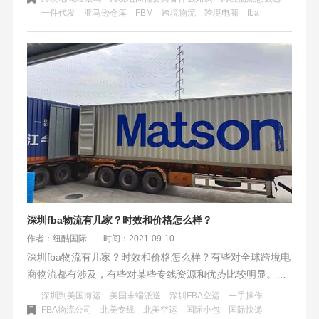
一件代发
亚马逊仓库
FBM
跨境物流
跨境电商
fba
精通外贸的人员转入做跨境电商也不是一上来就轻松如意。
除开选品、运营结汇，还有一个最重要的环境——跨境物流
部分需要花一定的精力去操作。
深圳fba物流有几家？时效和价格怎么样？
作者：纽酷国际
时间：2021-09-10
深圳fba物流有几家？时效和价格怎么样？有些对全球跨境电
商物流都有涉及，有些对某些专线资源和优势比较明显。例
如专门走北美专线的，北美空运、海运都比较有优势；专门
深圳到美国海运
美国末端派送
深圳FBA空运
一手操作
走欧洲的空、海、铁路运输要么价格有优势，要么时效有优
FBA物流公司
北美专线
北美空运
国际小包
国际快递