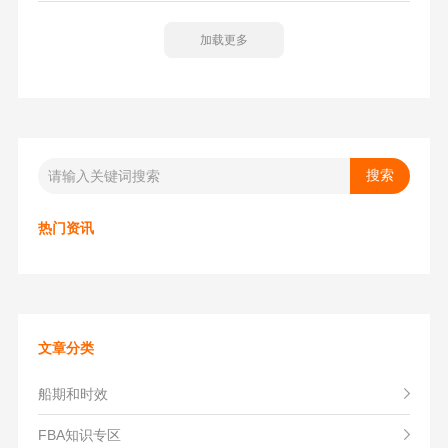
品的税率、完税价格而不同。了解更多请关注纽酷国际公众
加载更多
号或者拨打我们服务热线。纽酷国际能给您提供一站式国际
物流平台为你提供全程方便快捷安全的国际物流体验，请联
系我们！
热门资讯
文章分类
船期和时效
FBA知识专区