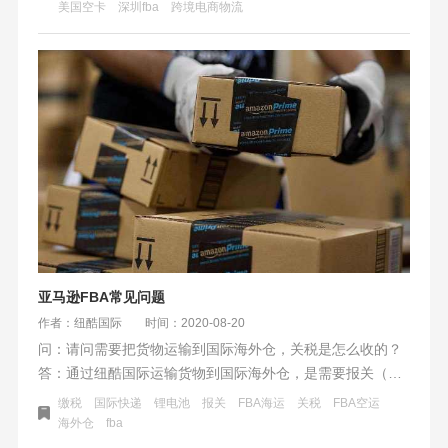
美国空卡
深圳fba
跨境电商物流
势。而有些FBA物流专注于海运头程，或者优势在海外仓服
务。也有头程和尾程都非常有优势的FBA物流公司。
亚马逊FBA常见问题
作者：纽酷国际
时间：2020-08-20
问：请问需要把货物运输到国际海外仓，关税是怎么收的？
答：通过纽酷国际运输货物到国际海外仓，是需要报关（包
税产品除外），报关需要缴纳一定的关税。您的货物在装船
缴税
国际快递
锂电池
报关
​FBA海运
关税
FBA空运
或者装机之前，需要有一定的手续才能把货运输到国际海外
海外仓
fba
仓，其中缴税、报关就是其中最重要的一环。根据不同的产