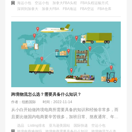
发展速度最快的亚马逊FBA市场之一。那么，深圳到加拿大
海运小包
空运小包
加拿大FBA头程
FBA头程运输方式
深圳到加拿大
加拿大FBA
​FBA海运
FBA空运
FBA仓库
FBA头程运输方式有哪些？
跨境物流怎么选？需要具备什么知识？
作者：纽酷国际
时间：2022-11-14
从小白开始做跨境电商所需要具备的知识和经验非常多，而
且要比做国内电商要辛苦很多，加班日常、熬夜通宵、年末
过劳节奏等都是常态化。其中各国时差、政策、税收、语言
选品
Listing排名
亚马逊美国站
国际快递
空运小包
等，还有各种宗教、人文、生活习惯、禁忌需要考虑。即便
跨境电商难做吗
跨境电商需要具备什么知识
跨境物流怎么选