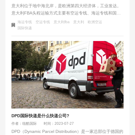
意大利位于地中海北岸，是欧洲第四大经济体，工业发达。
意大利FBA头程运输方式主要有空运专线、海运专线和国际
快递。空运专线适合轻量货物，时效快；海运专线适合大宗
海运专线
空运专线
意大利fba
意大利
欧洲空运
货物，费用低但时间较长；国际快递费用高但时效最快。选
国际快递
择国际快递作为头程运输的优势是无需预约直接入仓，提高
入仓效率。快递直发适用于紧急少量补货，签收时效为3-7
天。以上是关于意大利FBA仓库地址的介绍。
DPD国际快递是什么快递公司?
作者：纽酷国际
时间：2023-07-27
DPD（Dynamic Parcel Distribution）是一家总部位于德国的