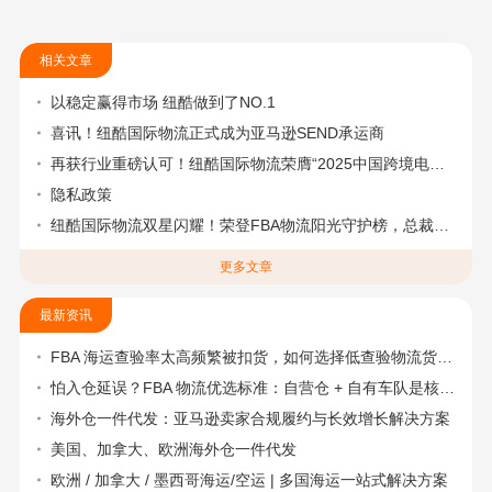
相关文章
以稳定赢得市场 纽酷做到了NO.1
喜讯！纽酷国际物流正式成为亚马逊SEND承运商
再获行业重磅认可！纽酷国际物流荣膺“2025中国跨境电商物流头程物流标杆企业奖”
隐私政策
纽酷国际物流双星闪耀！荣登FBA物流阳光守护榜，总裁彭祖花摘得跨境物流“大航海家”桂冠
更多文章
最新资讯
FBA 海运查验率太高频繁被扣货，如何选择低查验物流货代？
怕入仓延误？FBA 物流优选标准：自营仓 + 自有车队是核心硬指标
海外仓一件代发：亚马逊卖家合规履约与长效增长解决方案
美国、加拿大、欧洲海外仓一件代发
欧洲 / 加拿大 / 墨西哥海运/空运 | 多国海运一站式解决方案