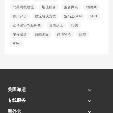
北美商私地址
增值服务
服务网点
物流商
客户评价
物流解决方案
亚马逊SPN
SPN
亚马逊SPN服务商
资质认证
报关
尾程派送
纽酷国际
跨境物流
纽酷
卖家
美国海运
海运拼柜
海运整柜
美国海卡
加拿大海运
专线服务
FBA专线直送
超大件专线
AWD专线
电池专线
海外仓