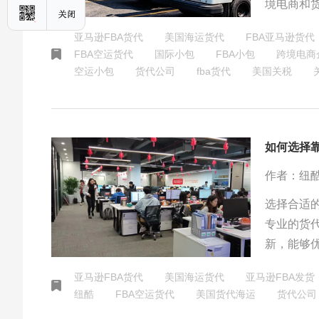
境电商和
易格局也
亚马逊FBA货代
美国海运货代
FBA亚马逊货代
FBA空运货代
国际小包
FBA小包
跨境电商
空运小包
货代公司
fba货代
美国关税
如何选择
作者：纽
选择合适
专业的货
新，能够优
达的服务
亚马逊FBA货代
美国海运货代
亚马逊FBA发货
纽酷
FBA空运货代
美国货代海运
货代公司