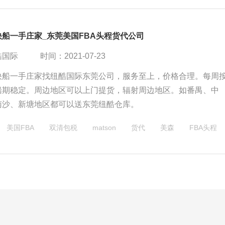
船一手庄家_东莞美国FBA头程货代公司
酷国际
时间：2021-07-23
快船一手庄家找纽酷国际东莞公司，服务至上，价格合理。每周
船期稳定。周边地区可以上门提货，辐射周边地区。如番禺、中
南沙、新塘地区都可以送东莞纽酷仓库。
美国FBA
双清包税
matson
货代
美森
FBA头程