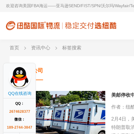
欢迎咨询美国FBA海运——亚马逊SEND/FIST/SPN/沃尔玛/Wayfair/
首页
资讯中心
标签搜索
货代公司
QQ在线咨询
美邮停收
QQ：
作者：纽
2674628377
2月4日
微信：
特朗普取
189-2744-3847