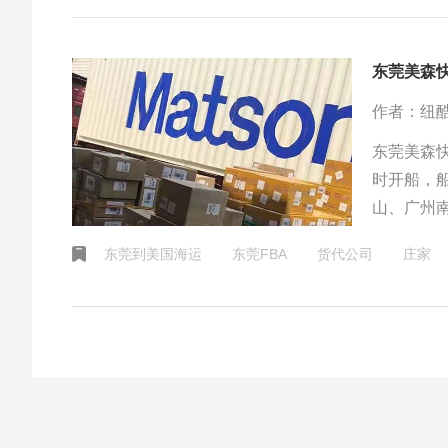
东莞美森快
作者：纽
东莞美森
时开船，
山、广州
东莞到美国海运
东莞FBA
货代公司
庄家