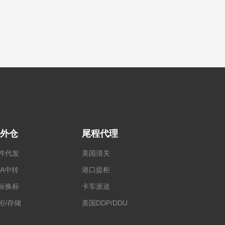
外仓
尾程代理
件代发
美国清关
BA中转
港口提柜
标换标
卡车派送
柜/存储
美国DDP/DDU