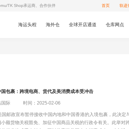
Temu/TK Shop承运商、合作伙伴
首页
轨迹
海运头程
海外仓
全球开店通道
仓库网点
中国包裹：跨境电商、货代及美消费成本受冲击
酷国际
时间：2025-02-06
，美国邮政宣布暂停接收中国内地和中国香港的入境包裹，此决定
消小额货物关税豁免、加征中国商品关税的行政令有关。此举对