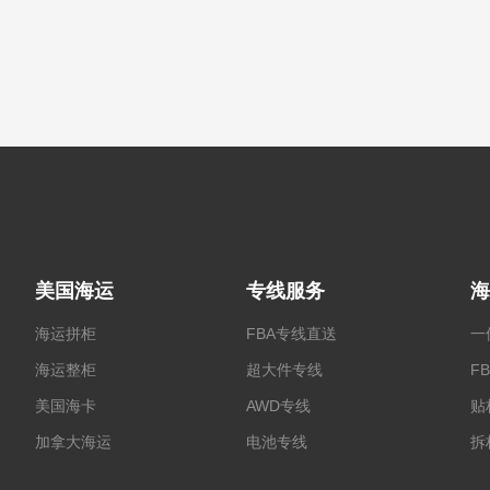
美国海运
专线服务
海
海运拼柜
FBA专线直送
一
海运整柜
超大件专线
F
美国海卡
AWD专线
贴
加拿大海运
电池专线
拆