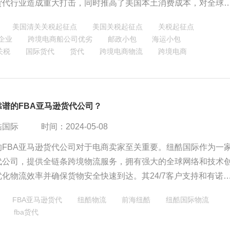
货代行业造成重大打击，同时推高了美国本土消费成本，对全球
产生了深远影响。
美国清关关税起征点
美国关税起征点
关税起征点
企业
跨境电商船公司优劣
邮政小包
海运小包
关税
国际货代
货代
跨境电商物流
跨境电商
靠谱的FBA亚马逊货代公司？
酷国际
时间：2024-05-08
的FBA亚马逊货代公司对于电商卖家至关重要。纽酷国际作为一
代公司，提供全链条跨境物流服务，拥有强大的全球网络和技术
化物流效率并确保货物安全快速到达。其24/7客户支持和有诺
承诺，使其成为值得信赖的跨境物流伙伴。
FBA亚马逊货代
纽酷物流
前海纽酷
纽酷国际物流
fba货代