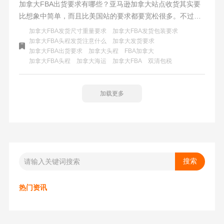
加拿大FBA出货要求有哪些？亚马逊加拿大站点收货其实要
比想象中简单，而且比美国站的要求都要宽松很多。不过要
求可能有一点不同，如果加拿大FBA的货物被加拿大海关拦
加拿大FBA发货尺寸重量要求
加拿大FBA发货包装要求
下了，或者被亚马逊拒收还是很麻烦的。
加拿大FBA头程发货注意什么
加拿大发货要求
加拿大FBA出货要求
加拿大头程
FBA加拿大
加拿大FBA头程
加拿大海运
加拿大FBA
双清包税
加载更多
热门资讯