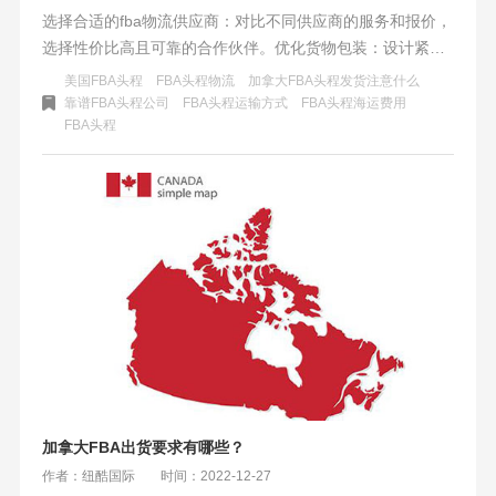
选择合适的fba物流供应商：对比不同供应商的服务和报价，
选择性价比高且可靠的合作伙伴。优化货物包装：设计紧
凑、轻便的包装，减少体积和重量，以降低运输成本。整合
美国FBA头程
FBA头程物流
加拿大FBA头程发货注意什么
运输与批量运输：通过合并订单或批量运输，获取更优惠的
靠谱FBA头程公司
FBA头程运输方式
FBA头程海运费用
FBA头程
运费价格。提前计划和预定：通过提前预定，确保有足够的
运输时间，避免高昂的紧急运费。优化货物流转时间：合理
安排生产和运输计划，减少货物在途时间，降低仓储费用。
寻找优惠和折扣：与物流供应商和平台协商，争取更多优惠
和折扣，降低成本。数据分析与优化：利用数据监控运费成
本和运输效率，不断寻找优化机会。持续学习和调整：关注
行业动态和新技术，灵活调整策略以适应市场变化。
加拿大FBA出货要求有哪些？
作者：纽酷国际
时间：2022-12-27