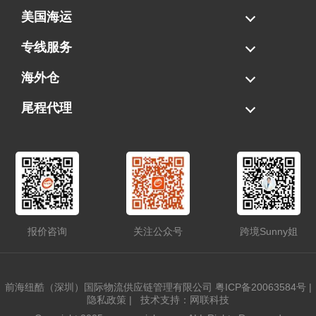
美国海运
海运拼柜
海运整柜
美国海卡
加拿大海运
专线服务
FBA专线直送
超大件专线
AWD专线
电池专线
海外仓
一件代发
FBA中转
贴标换标
拆柜/存储
尾程代理
美国清关
港口提柜
卡车派送
美国DDP/DDU
报价咨询
关注公众号
跨境Sunny姐
前海纽酷（深圳）国际物流供应链管理有限公司
粤ICP备20063584号
|
隐私政策
|
技术支持：网联科技